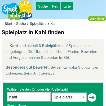
Suche
Neu
Karte
Anmelden
>
>
>
Start
Suche
Spielplätze
Kahl
Spielplatz in Kahl finden
In
Kahl
sind aktuell
3 Spielplätze
auf Spielplatznet
eingetragen. Die Übersicht hilft beim Finden, Bewerten
und Vergleichen von Spielorten im Ort.
Besonders gut bewertet:
,
Bei der Kahldaha Grundschule
,
Eichenweg
Beim Schützenhaus
Wählen Sie den Ort oder die Postleitzahl
Suche filtern...