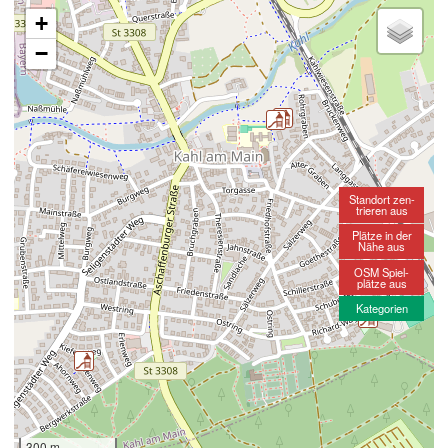
+
−
Standort zen-
trieren aus
Plätze in der
Nähe aus
OSM Spiel-
plätze aus
Kategorien
300 m