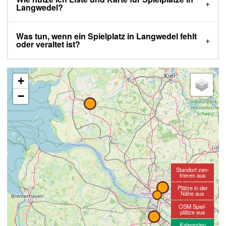
Langwedel?
Was tun, wenn ein Spielplatz in Langwedel fehlt
oder veraltet ist?
+
−
Standort zen-
trieren aus
Plätze in der
Nähe aus
OSM Spiel-
plätze aus
Kategorien