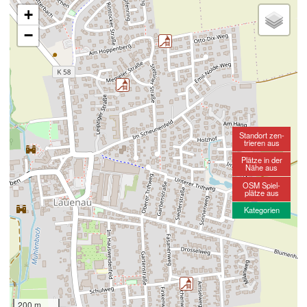
+
−
Standort zen-
trieren aus
Plätze in der
Nähe aus
OSM Spiel-
plätze aus
Kategorien
200 m