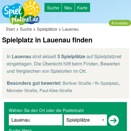
Suche
Neu
Karte
Anmelden
>
>
>
Start
Suche
Spielplätze
Lauenau
Spielplatz in Lauenau finden
In
Lauenau
sind aktuell
3 Spielplätze
auf Spielplatznet
eingetragen. Die Übersicht hilft beim Finden, Bewerten
und Vergleichen von Spielorten im Ort.
Besonders gut bewertet:
,
Berliner Straße / ffn Spielplatz
,
Memeler Straße
Paul-Klee-Straße
Wählen Sie den Ort oder die Postleitzahl
Suche filtern...