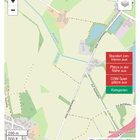
+
−
Standort zen-
trieren aus
Plätze in der
Nähe aus
OSM Spiel-
plätze aus
Kategorien
200 m
500 ft
|
©