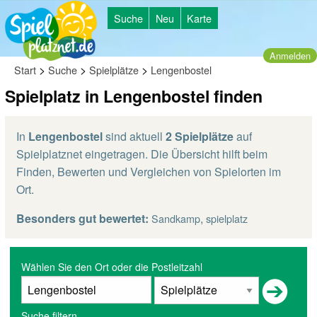
Suche
Neu
Karte
Anmelden
>
>
>
Start
Suche
Spielplätze
Lengenbostel
Spielplatz in Lengenbostel finden
In
Lengenbostel
sind aktuell
2 Spielplätze
auf
Spielplatznet eingetragen. Die Übersicht hilft beim
Finden, Bewerten und Vergleichen von Spielorten im
Ort.
Besonders gut bewertet:
,
Sandkamp
spielplatz
Wählen Sie den Ort oder die Postleitzahl
Suche filtern...