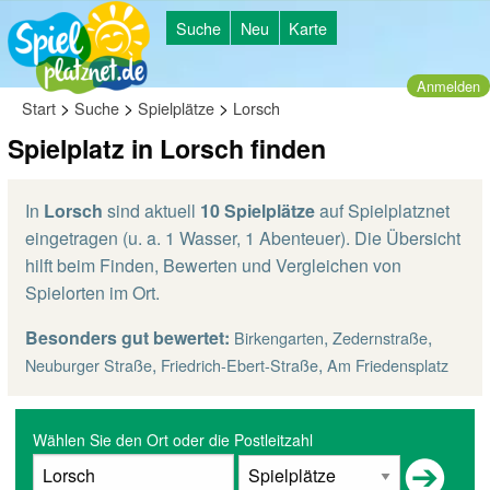
Suche
Neu
Karte
Anmelden
>
>
>
Start
Suche
Spielplätze
Lorsch
Spielplatz in Lorsch finden
In
Lorsch
sind aktuell
10 Spielplätze
auf Spielplatznet
eingetragen (u. a. 1 Wasser, 1 Abenteuer). Die Übersicht
hilft beim Finden, Bewerten und Vergleichen von
Spielorten im Ort.
Besonders gut bewertet:
,
,
Birkengarten
Zedernstraße
,
,
Neuburger Straße
Friedrich-Ebert-Straße
Am Friedensplatz
Wählen Sie den Ort oder die Postleitzahl