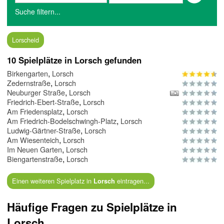
Suche filtern...
Lorscheid
10 Spielplätze in Lorsch gefunden
,
Birkengarten
Lorsch
,
Zedernstraße
Lorsch
,
Neuburger Straße
Lorsch
,
Friedrich-Ebert-Straße
Lorsch
,
Am Friedensplatz
Lorsch
,
Am Friedrich-Bodelschwingh-Platz
Lorsch
,
Ludwig-Gärtner-Straße
Lorsch
,
Am Wiesenteich
Lorsch
,
Im Neuen Garten
Lorsch
,
Biengartenstraße
Lorsch
Einen weiteren Spielplatz in
eintragen...
Lorsch
Häufige Fragen zu Spielplätze in
Lorsch