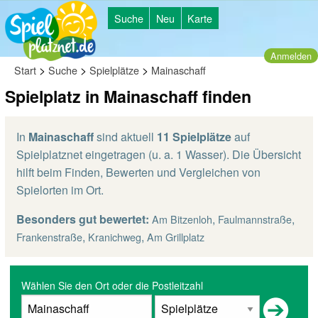
Suche
Neu
Karte
Anmelden
>
>
>
Start
Suche
Spielplätze
Mainaschaff
Spielplatz in Mainaschaff finden
In
Mainaschaff
sind aktuell
11 Spielplätze
auf
Spielplatznet eingetragen (u. a. 1 Wasser). Die Übersicht
hilft beim Finden, Bewerten und Vergleichen von
Spielorten im Ort.
Besonders gut bewertet:
,
,
Am Bitzenloh
Faulmannstraße
,
,
Frankenstraße
Kranichweg
Am Grillplatz
Wählen Sie den Ort oder die Postleitzahl