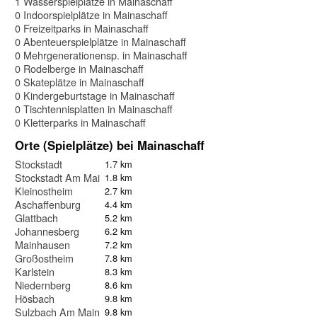
1 Wasserspielplätze in Mainaschaff
0 Indoorspielplätze in Mainaschaff
0 Freizeitparks in Mainaschaff
0 Abenteuerspielplätze in Mainaschaff
0 Mehrgenerationensp. in Mainaschaff
0 Rodelberge in Mainaschaff
0 Skateplätze in Mainaschaff
0 Kindergeburtstage in Mainaschaff
0 Tischtennisplatten in Mainaschaff
0 Kletterparks in Mainaschaff
Orte (Spielplätze) bei Mainaschaff
Stockstadt
1.7 km
Stockstadt Am Main
1.8 km
Kleinostheim
2.7 km
Aschaffenburg
4.4 km
Glattbach
5.2 km
Johannesberg
6.2 km
Mainhausen
7.2 km
Großostheim
7.8 km
Karlstein
8.3 km
Niedernberg
8.6 km
Hösbach
9.8 km
Sulzbach Am Main
9.8 km