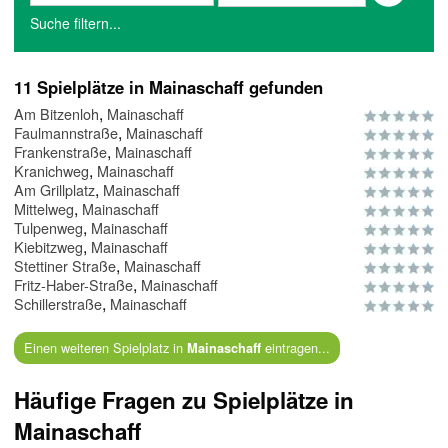
Suche filtern...
11 Spielplätze in Mainaschaff gefunden
,
Am Bitzenloh
Mainaschaff
,
Faulmannstraße
Mainaschaff
,
Frankenstraße
Mainaschaff
,
Kranichweg
Mainaschaff
,
Am Grillplatz
Mainaschaff
,
Mittelweg
Mainaschaff
,
Tulpenweg
Mainaschaff
,
Kiebitzweg
Mainaschaff
,
Stettiner Straße
Mainaschaff
,
Fritz-Haber-Straße
Mainaschaff
,
Schillerstraße
Mainaschaff
Einen weiteren Spielplatz in
eintragen...
Mainaschaff
Häufige Fragen zu Spielplätze in
Mainaschaff