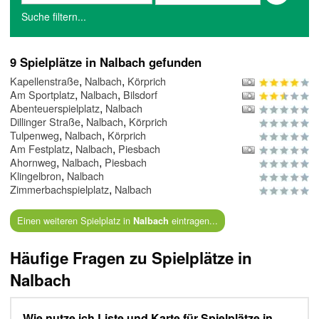
Suche filtern...
9 Spielplätze in Nalbach gefunden
,
,
Kapellenstraße
Nalbach
Körprich
,
,
Am Sportplatz
Nalbach
Bilsdorf
,
Abenteuerspielplatz
Nalbach
,
,
Dillinger Straße
Nalbach
Körprich
,
,
Tulpenweg
Nalbach
Körprich
,
,
Am Festplatz
Nalbach
Piesbach
,
,
Ahornweg
Nalbach
Piesbach
,
Klingelbron
Nalbach
,
Zimmerbachspielplatz
Nalbach
Einen weiteren Spielplatz in
eintragen...
Nalbach
Häufige Fragen zu Spielplätze in
Nalbach
Wie nutze ich Liste und Karte für Spielplätze in