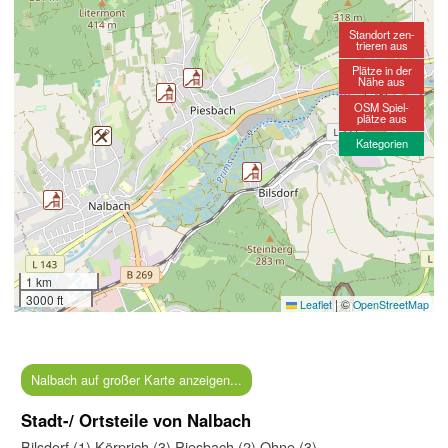
Standort zen-
trieren aus
Plätze in der
Nähe aus
OSM Spiel-
plätze aus
Kategorien
1 km
3000 ft
|
©
Leaflet
OpenStreetMap
Nalbach auf großer Karte anzeigen...
Stadt-/ Ortsteile von Nalbach
Bilsdorf (1)
Körprich (3)
Piesbach (2)
Ohne (3)