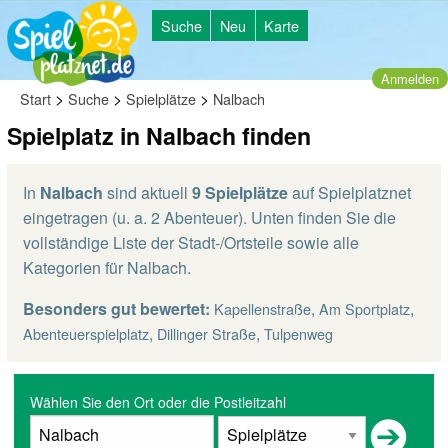
Suche
Neu
Karte
Anmelden
>
>
>
Start
Suche
Spielplätze
Nalbach
Spielplatz in Nalbach finden
In
Nalbach
sind aktuell
9 Spielplätze
auf Spielplatznet
eingetragen (u. a. 2 Abenteuer). Unten finden Sie die
vollständige Liste der Stadt-/Ortsteile sowie alle
Kategorien für Nalbach.
Besonders gut bewertet:
,
,
Kapellenstraße
Am Sportplatz
,
,
Abenteuerspielplatz
Dillinger Straße
Tulpenweg
Wählen Sie den Ort oder die Postleitzahl