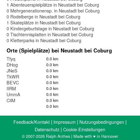
1 Abenteuerspielplätze in Neustadt bei Coburg
0 Mehrgenerationensp. in Neustadt bei Coburg
0 Rodelberge in Neustadt bei Coburg
1 Skateplätze in Neustadt bei Coburg
0 Kindergeburtstage in Neustadt bei Coburg
0 Tischtennisplatten in Neustadt bei Coburg
0 Kletterparks in Neustadt bei Coburg
Orte (Spielplätze) bei Neustadt bei Coburg
Tfyq
0.0 km
DHog
0.0 km
JNeS
0.0 km
TkWR
0.0 km
BEVC
0.0 km
IIRM
0.0 km
UmmA
0.0 km
CilM
0.0 km
0.0 km
|
|
|
Feedback/Kontakt
Impressum
Nutzungsbedingungen
|
Datenschutz
Cookie-Einstellungen
© 2007-2026 Ralph Anthes | Made with ♥ in Hannover