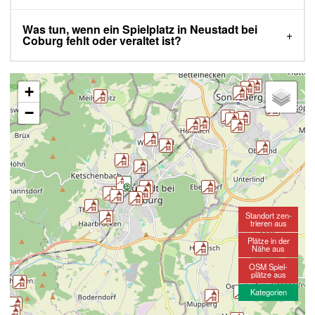
Was tun, wenn ein Spielplatz in Neustadt bei
Coburg fehlt oder veraltet ist?
+
−
Standort zen-
trieren aus
Plätze in der
Nähe aus
OSM Spiel-
plätze aus
Kategorien