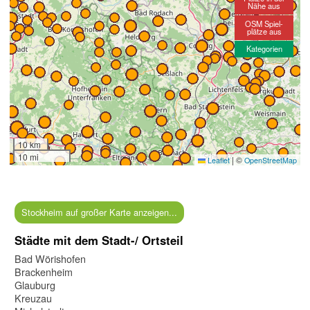
Nähe aus
OSM Spiel-
plätze aus
Kategorien
10 km
10 mi
|
©
Leaflet
OpenStreetMap
Stockheim auf großer Karte anzeigen...
Städte mit dem Stadt-/ Ortsteil
Bad Wörishofen
Brackenheim
Glauburg
Kreuzau