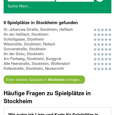
Suche filtern...
9 Spielplätze in Stockheim gefunden
,
,
St.-Johannes-Straße
Stockheim
Haßlach
,
An der Haßlach
Stockheim
,
Schloßgasse
Stockheim
,
,
Wiesmühle
Stockheim
Reitsch
,
Sonnenstraße
Stockheim
,
An der Streu
Stockheim
,
,
Am Parkweg
Stockheim
Burggrub
,
,
Alte Heerstraße
Stockheim
Wolfersdorf
,
,
Kellerstraße
Stockheim
Neukenroth
Einen weiteren Spielplatz in
eintragen...
Stockheim
Häufige Fragen zu Spielplätze in
Stockheim
Wie nutze ich Liste und Karte für Spielplätze in