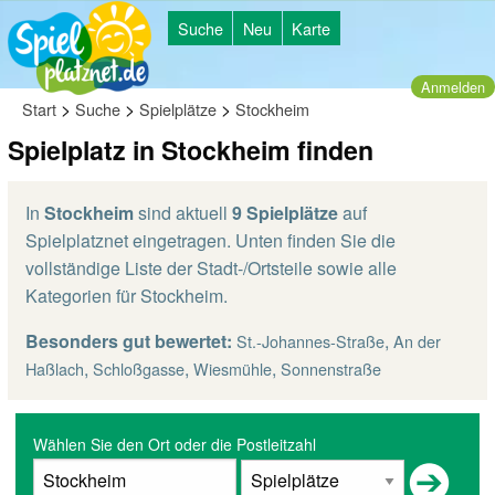
Suche
Neu
Karte
Anmelden
>
>
>
Start
Suche
Spielplätze
Stockheim
Spielplatz in Stockheim finden
In
Stockheim
sind aktuell
9 Spielplätze
auf
Spielplatznet eingetragen. Unten finden Sie die
vollständige Liste der Stadt-/Ortsteile sowie alle
Kategorien für Stockheim.
Besonders gut bewertet:
,
St.-Johannes-Straße
An der
,
,
,
Haßlach
Schloßgasse
Wiesmühle
Sonnenstraße
Wählen Sie den Ort oder die Postleitzahl