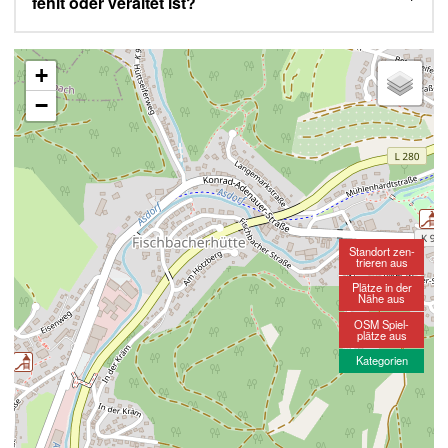
fehlt oder veraltet ist?
+
−
Standort zen-
trieren aus
Plätze in der
Nähe aus
OSM Spiel-
plätze aus
Kategorien