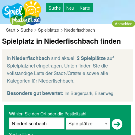
Suche
Neu
Karte
Anmelden
>
>
>
Start
Suche
Spielplätze
Niederfischbach
Spielplatz in Niederfischbach finden
In
Niederfischbach
sind aktuell
2 Spielplätze
auf
Spielplatznet eingetragen. Unten finden Sie die
vollständige Liste der Stadt-/Ortsteile sowie alle
Kategorien für Niederfischbach.
Besonders gut bewertet:
,
Im Bürgerpark
Eisenweg
Wählen Sie den Ort oder die Postleitzahl
Suche filtern...