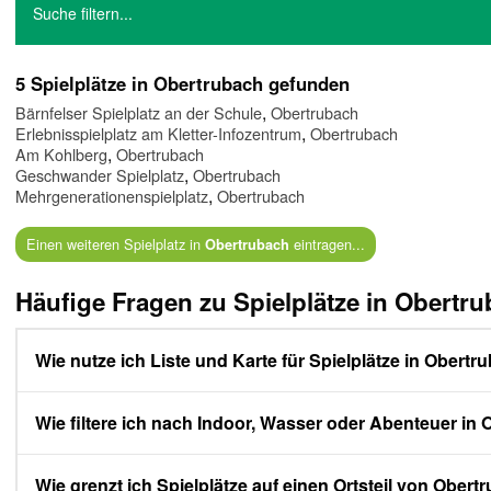
Suche filtern...
5 Spielplätze in Obertrubach gefunden
,
Bärnfelser Spielplatz an der Schule
Obertrubach
,
Erlebnisspielplatz am Kletter-Infozentrum
Obertrubach
,
Am Kohlberg
Obertrubach
,
Geschwander Spielplatz
Obertrubach
,
Mehrgenerationenspielplatz
Obertrubach
Einen weiteren Spielplatz in
eintragen...
Obertrubach
Häufige Fragen zu Spielplätze in Obertr
Wie nutze ich Liste und Karte für Spielplätze in Obertr
Wie filtere ich nach Indoor, Wasser oder Abenteuer in
Wie grenzt ich Spielplätze auf einen Ortsteil von Obert