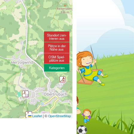
Standort zen-
trieren aus
Plätze in der
Nähe aus
OSM Spiel-
plätze aus
Kategorien
|
©
Leaflet
OpenStreetMap