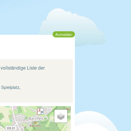
Anmelden
vollständige Liste der
,
Spielplatz