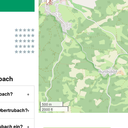
ubach
ubach?
500 m
2000 ft
 Obertrubach?
rubach ein?