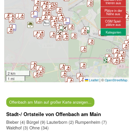
trieren aus
Plätze in der
Nähe aus
OSM Spiel-
plätze aus
Kategorien
2 km
1 mi
|
©
Leaflet
OpenStreetMap
Offenbach am Main auf großer Karte anzeigen...
Stadt-/ Ortsteile von Offenbach am Main
Bieber (4)
Bürgel (9)
Lauterborn (2)
Rumpenheim (7)
Waldhof (3)
Ohne (34)