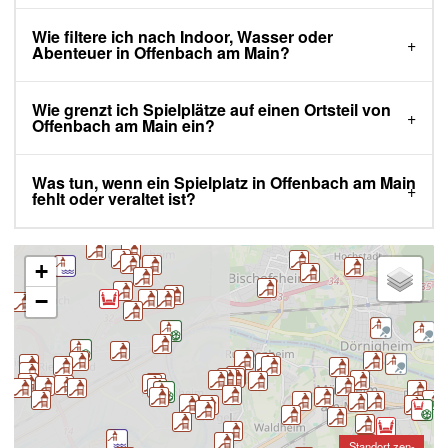
Wie filtere ich nach Indoor, Wasser oder
Abenteuer in Offenbach am Main?
Wie grenzt ich Spielplätze auf einen Ortsteil von
Offenbach am Main ein?
Was tun, wenn ein Spielplatz in Offenbach am Main
fehlt oder veraltet ist?
+
−
Standort zen-