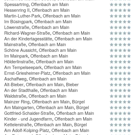
,
Spessartring
Offenbach am Main
,
Hessenring II
Offenbach am Main
,
Martin-Luther-Park
Offenbach am Main
,
Im Büsingpark
Offenbach am Main
,
Löwenstraße
Offenbach am Main
,
Richard-Wagner-Straße
Offenbach am Main
,
An der Kindertagesstätte
Offenbach am Main
,
Mainstraße
Offenbach am Main
,
Schöne Aussicht
Offenbach am Main
,
Im Mainpark
Offenbach am Main
,
Hölderlinstraße
Offenbach am Main
,
Am Tempelseepark
Offenbach am Main
,
Ernst-Griesheimer-Platz
Offenbach am Main
,
Aschaffweg
Offenbach am Main
,
,
Alt-Bieber
Offenbach am Main
Bieber
,
An der Stadthalle
Offenbach am Main
,
Waldstraße
Offenbach am Main
,
,
Mainzer Ring
Offenbach am Main
Bürgel
,
,
Am Maingarten
Offenbach am Main
Bürgel
,
Gottfried-Schaider-Straße
Offenbach am Main
,
Kinder - und Jugendfarm
Offenbach am Main
,
,
Kettelerstraße
Offenbach am Main
Bürgel
,
Am Adolf-Kolping-Platz
Offenbach am Main