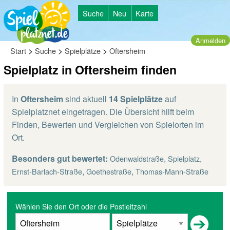
Suche
Neu
Karte
Anmelden
>
>
>
Start
Suche
Spielplätze
Oftersheim
Spielplatz in Oftersheim finden
In
Oftersheim
sind aktuell
14 Spielplätze
auf
Spielplatznet eingetragen. Die Übersicht hilft beim
Finden, Bewerten und Vergleichen von Spielorten im
Ort.
Besonders gut bewertet:
,
,
Odenwaldstraße
Spielplatz
,
,
Ernst-Barlach-Straße
Goethestraße
Thomas-Mann-Straße
Wählen Sie den Ort oder die Postleitzahl