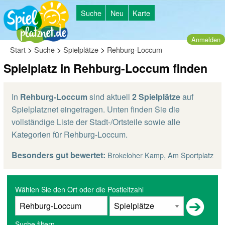
Suche
Neu
Karte
Anmelden
>
>
>
Start
Suche
Spielplätze
Rehburg-Loccum
Spielplatz in Rehburg-Loccum finden
In
Rehburg-Loccum
sind aktuell
2 Spielplätze
auf
Spielplatznet eingetragen. Unten finden Sie die
vollständige Liste der Stadt-/Ortsteile sowie alle
Kategorien für Rehburg-Loccum.
Besonders gut bewertet:
,
Brokeloher Kamp
Am Sportplatz
Wählen Sie den Ort oder die Postleitzahl
Suche filtern...