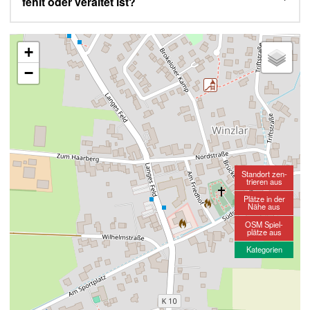
fehlt oder veraltet ist?
+
−
Standort zen-
trieren aus
Plätze in der
Nähe aus
OSM Spiel-
plätze aus
Kategorien