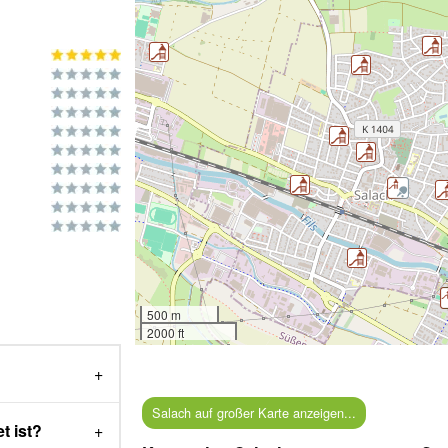
500 m
2000 ft
?
Salach auf großer Karte anzeigen...
t ist?