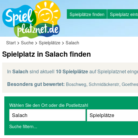
Spielplätze finden
Spielplatz ein
>
>
>
Start
Suche
Spielplätze
Salach
Spielplatz in Salach finden
In
Salach
sind aktuell
10 Spielplätze
auf Spielplatznet eing
Besonders gut bewertet:
,
,
Boschweg
Schmidäckerstr
Goethes
Wählen Sie den Ort oder die Postleitzahl
Suche filtern...