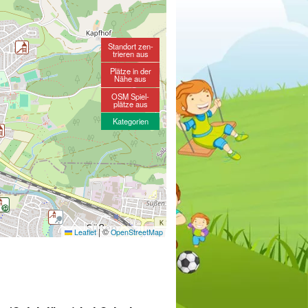
Standort zen-
trieren aus
Plätze in der
Nähe aus
OSM Spiel-
plätze aus
Kategorien
|
©
Leaflet
OpenStreetMap