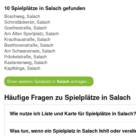
10 Spielplätze in Salach gefunden
,
Boschweg
Salach
,
Schmidäckerstr
Salach
,
Goethestraße
Salach
,
Am Alten Sportplatz
Salach
,
Krauthaustraße
Salach
,
Beethovenstraße
Salach
,
Am Schwanensee
Salach
,
Fränkelstraße
Salach
,
Kastanienweg
Salach
,
Kapfklinge
Salach
Einen weiteren Spielplatz in
eintragen...
Salach
Häufige Fragen zu Spielplätze in Salach
Wie nutze ich Liste und Karte für Spielplätze in Salach
Was tun, wenn ein Spielplatz in Salach fehlt oder veralte