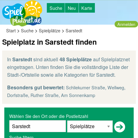
Suche
Neu
Karte
Anmelden
>
>
>
Start
Suche
Spielplätze
Sarstedt
Spielplatz in Sarstedt finden
In
Sarstedt
sind aktuell
48 Spielplätze
auf Spielplatznet
eingetragen. Unten finden Sie die vollständige Liste der
Stadt-/Ortsteile sowie alle Kategorien für Sarstedt.
Besonders gut bewertet:
,
,
Schliekumer Straße
Wellweg
,
,
Dorfstraße
Ruther Straße
Am Sonnenkamp
Wählen Sie den Ort oder die Postleitzahl
Suche filtern...