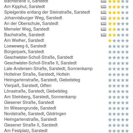
,
Bachstraße II
Sarstedt
,
Am Kipphut
Sarstedt
,
Spielgeräte entlang der Steinstraße
Sarstedt
,
Johannisburger Weg
Sarstedt
,
An der Oberschule
Sarstedt
,
Memeler Weg
Sarstedt
,
Bachstraße
Sarstedt
,
Am Weiher
Sarstedt
,
Loeweweg 6
Sarstedt
,
Bürgerpark
Sarstedt
,
Geschwister-Scholl-Straße
Sarstedt
,
Geschwister-Scholl-Straße II
Sarstedt
,
,
Lale-Andersen-Straße
Sarstedt
Sonnenkamp
,
,
Hottelner Straße
Sarstedt
Hotteln
,
,
Heimgartenstraße
Sarstedt
Giebelstieg
,
,
Vierpaß
Sarstedt
Giften
,
,
Lönsstraße
Sarstedt
Giebelstieg
,
,
Am Steinberg
Sarstedt
Sonnenkamp
,
Giesener Straße
Sarstedt
,
Im Wiesengrunde
Sarstedt
,
,
Nordstraße
Sarstedt
Gödringen
,
Heimgartenstraße
Sarstedt
,
Giesener Straße II
Sarstedt
,
Am Festplatz
Sarstedt