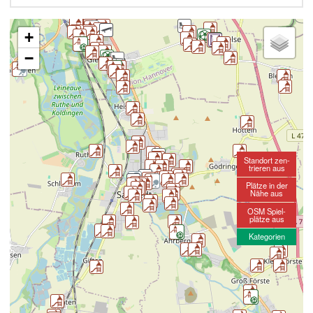
+
−
Standort zen-
trieren aus
Plätze in der
Nähe aus
OSM Spiel-
plätze aus
Kategorien