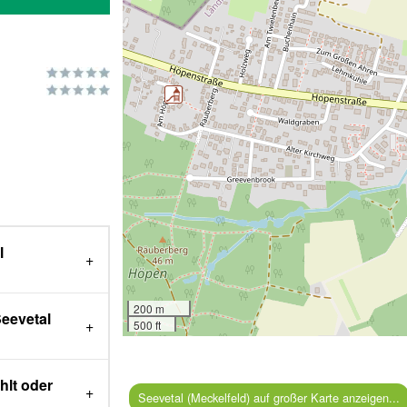
l
200 m
Seevetal
500 ft
hlt oder
Seevetal (Meckelfeld) auf großer Karte anzeigen...