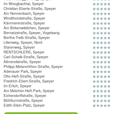
,
Im Woogbachtal
Speyer
,
Christian-Eberle-Straße
Speyer
,
Am Nonnenbach
Speyer
,
Windthorststraße
Speyer
,
Kämmererstraße
Speyer
,
Am Birkenwäldchen
Speyer
,
,
Bernatzstraße
Speyer
Vogelsang
,
Bertha-Treib-Straße
Speyer
,
,
Lilienweg
Speyer
Nord
,
Starenweg
Speyer
,
RENTSCHLERS
Speyer
,
Carl-Schalk-Straße
Speyer
,
Allmendstraße
Speyer
,
Philipp-Melanchthon-Straße
Speyer
,
Adenauer Park
Speyer
,
Otto-Heß-Straße
Speyer
,
Friedrich-Ebert-Straße
Speyer
,
Im Erlich
Speyer
,
Am Melchior-Heß-Park
Speyer
,
Eichendorffstraße
Speyer
,
Mühlturmstraße
Speyer
,
Edith-Stein-Platz
Speyer