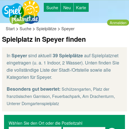
Suche
Neu
Karte
Anmelden
>
>
>
Start
Suche
Spielplätze
Speyer
Spielplatz in Speyer finden
In
Speyer
sind aktuell
39 Spielplätze
auf Spielplatznet
eingetragen (u. a. 1 Indoor, 2 Wasser). Unten finden Sie
die vollständige Liste der Stadt-/Ortsteile sowie alle
Kategorien für Speyer.
Besonders gut bewertet:
,
Schützengarten
Platz der
,
,
,
französischen Garnison
Feuerbachpark
Am Drachenturm
Unterer Domgartenspielplatz
Wählen Sie den Ort oder die Postleitzahl