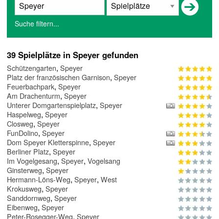
Suche filtern...
39 Spielplätze in Speyer gefunden
,
Schützengarten
Speyer
,
Platz der französischen Garnison
Speyer
,
Feuerbachpark
Speyer
,
Am Drachenturm
Speyer
,
Unterer Domgartenspielplatz
Speyer
,
Haspelweg
Speyer
,
Closweg
Speyer
,
FunDolino
Speyer
,
Dom Speyer Kletterspinne
Speyer
,
Berliner Platz
Speyer
,
,
Im Vogelgesang
Speyer
Vogelsang
,
Ginsterweg
Speyer
,
,
Hermann-Löns-Weg
Speyer
West
,
Krokusweg
Speyer
,
Sanddornweg
Speyer
,
Eibenweg
Speyer
,
Peter-Rosegger-Weg
Speyer