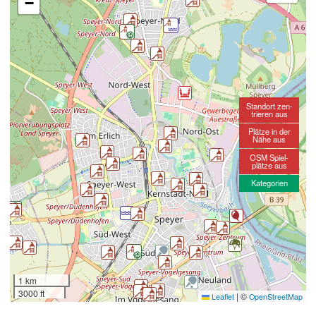
−
Standort zen-
trieren aus
Plätze in der
Nähe aus
OSM Spiel-
plätze aus
Kategorien
1 km
3000 ft
|
©
Leaflet
OpenStreetMap