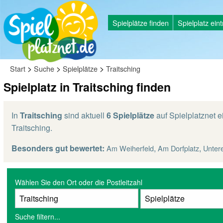
Spielplätze finden
Spielplatz ein
>
>
>
Start
Suche
Spielplätze
Traitsching
Spielplatz in Traitsching finden
In
Traitsching
sind aktuell
6 Spielplätze
auf Spielplatznet e
Traitsching.
Besonders gut bewertet:
,
,
Am Weiherfeld
Am Dorfplatz
Unter
Wählen Sie den Ort oder die Postleitzahl
Suche filtern...