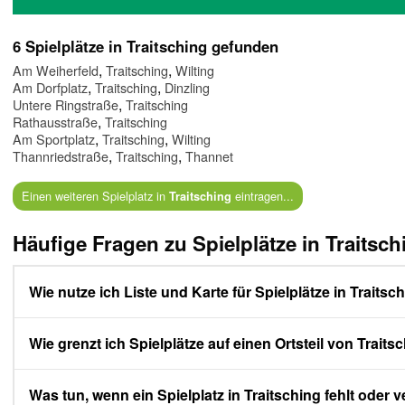
6 Spielplätze in Traitsching gefunden
,
,
Am Weiherfeld
Traitsching
Wilting
,
,
Am Dorfplatz
Traitsching
Dinzling
,
Untere Ringstraße
Traitsching
,
Rathausstraße
Traitsching
,
,
Am Sportplatz
Traitsching
Wilting
,
,
Thannriedstraße
Traitsching
Thannet
Einen weiteren Spielplatz in
eintragen...
Traitsching
Häufige Fragen zu Spielplätze in Traitsch
Wie nutze ich Liste und Karte für Spielplätze in Traitsc
Wie grenzt ich Spielplätze auf einen Ortsteil von Traits
Was tun, wenn ein Spielplatz in Traitsching fehlt oder ve