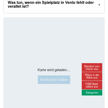
Was tun, wenn ein Spielplatz in Venlo fehlt oder
veraltet ist?
Standort zen-
trieren aus
Karte wird geladen…
Plätze in der
Nähe aus
Karte jetzt laden
OSM Spiel-
plätze aus
Kategorien