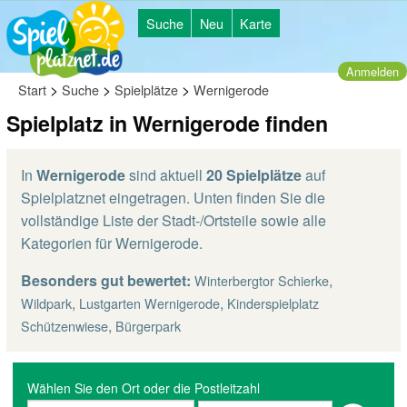
Suche
Neu
Karte
Anmelden
>
>
>
Start
Suche
Spielplätze
Wernigerode
Spielplatz in Wernigerode finden
In
Wernigerode
sind aktuell
20 Spielplätze
auf
Spielplatznet eingetragen. Unten finden Sie die
vollständige Liste der Stadt-/Ortsteile sowie alle
Kategorien für Wernigerode.
Besonders gut bewertet:
,
Winterbergtor Schierke
,
,
Wildpark
Lustgarten Wernigerode
Kinderspielplatz
,
Schützenwiese
Bürgerpark
Wählen Sie den Ort oder die Postleitzahl