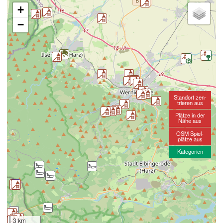
+
−
Standort zen-
trieren aus
Plätze in der
Nähe aus
OSM Spiel-
plätze aus
Kategorien
3 km