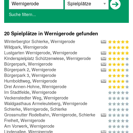
Suche filtern...
20 Spielplätze in Wernigerode gefunden
,
Winterbergtor Schierke
Wernigerode
,
Wildpark
Wernigerode
,
Lustgarten Wernigerode
Wernigerode
,
Kinderspielplatz Schützenwiese
Wernigerode
,
Bürgerpark
Wernigerode
,
Bürgerpark 2
Wernigerode
,
Bürgerpark 3
Wernigerode
,
Humboldtweg
Wernigerode
,
Drei Annen-Hohne
Wernigerode
,
Im Stadtfelde
Wernigerode
,
Veckenstedter Weg
Wernigerode
,
Waldgasthaus Armeleuteberg
Wernigerode
,
,
Schierke
Wernigerode
Schierke
,
,
Grossmutter Rodelbahn
Wernigerode
Schierke
,
Freiheit
Wernigerode
,
Am Vorwerk
Wernigerode
,
Lindenallee
Wernigerode