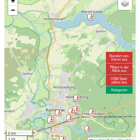
+
−
Standort zen-
trieren aus
Plätze in der
Nähe aus
OSM Spiel-
plätze aus
Kategorien
2 km
1 mi
|
©