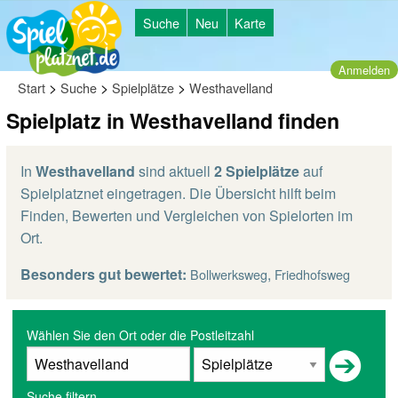
Suche
Neu
Karte
Anmelden
>
>
>
Start
Suche
Spielplätze
Westhavelland
Spielplatz in Westhavelland finden
In
Westhavelland
sind aktuell
2 Spielplätze
auf
Spielplatznet eingetragen. Die Übersicht hilft beim
Finden, Bewerten und Vergleichen von Spielorten im
Ort.
Besonders gut bewertet:
,
Bollwerksweg
Friedhofsweg
Wählen Sie den Ort oder die Postleitzahl
Suche filtern...