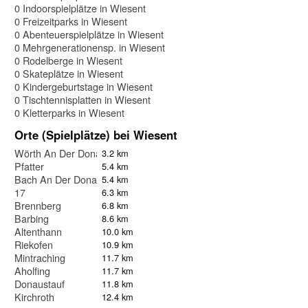
0 Indoorspielplätze in Wiesent
0 Freizeitparks in Wiesent
0 Abenteuerspielplätze in Wiesent
0 Mehrgenerationensp. in Wiesent
0 Rodelberge in Wiesent
0 Skateplätze in Wiesent
0 Kindergeburtstage in Wiesent
0 Tischtennisplatten in Wiesent
0 Kletterparks in Wiesent
Orte (Spielplätze) bei Wiesent
Wörth An Der Donau
3.2 km
Pfatter
5.4 km
Bach An Der Donau
5.4 km
17
6.3 km
Brennberg
6.8 km
Barbing
8.6 km
Altenthann
10.0 km
Riekofen
10.9 km
Mintraching
11.7 km
Aholfing
11.7 km
Donaustauf
11.8 km
Kirchroth
12.4 km