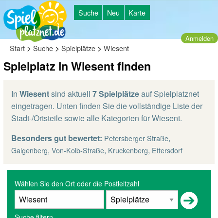
Suche
Neu
Karte
Anmelden
>
>
>
Start
Suche
Spielplätze
Wiesent
Spielplatz in Wiesent finden
In
Wiesent
sind aktuell
7 Spielplätze
auf Spielplatznet
eingetragen. Unten finden Sie die vollständige Liste der
Stadt-/Ortsteile sowie alle Kategorien für Wiesent.
Besonders gut bewertet:
,
Petersberger Straße
,
,
,
Galgenberg
Von-Kolb-Straße
Kruckenberg
Ettersdorf
Wählen Sie den Ort oder die Postleitzahl
Suche filtern...