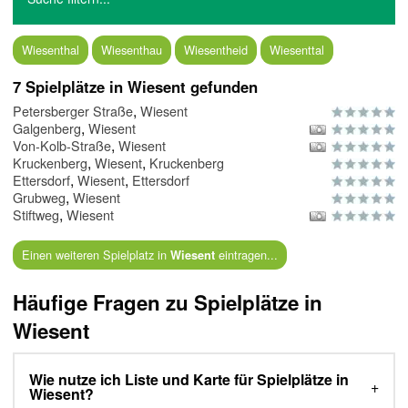
Wiesenthal
Wiesenthau
Wiesentheid
Wiesenttal
7 Spielplätze in Wiesent gefunden
,
Petersberger Straße
Wiesent
,
Galgenberg
Wiesent
,
Von-Kolb-Straße
Wiesent
,
,
Kruckenberg
Wiesent
Kruckenberg
,
,
Ettersdorf
Wiesent
Ettersdorf
,
Grubweg
Wiesent
,
Stiftweg
Wiesent
Einen weiteren Spielplatz in
eintragen...
Wiesent
Häufige Fragen zu Spielplätze in
Wiesent
Wie nutze ich Liste und Karte für Spielplätze in
Wiesent?