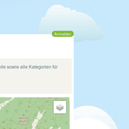
Anmelden
ile sowie alle Kategorien für