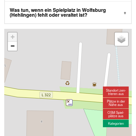
Was tun, wenn ein Spielplatz in Wolfsburg
(Hehlingen) fehlt oder veraltet ist?
+
−
Standort zen-
trieren aus
Plätze in der
Nähe aus
OSM Spiel-
plätze aus
Kategorien