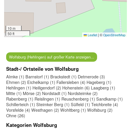
10 m
50 ft
|
©
Leaflet
OpenStreetMap
Wolfsburg (Hehlingen) auf großer Karte anzeigen...
Stadt-/ Ortsteile von Wolfsburg
Almke (1)
Barnstorf (1)
Brackstedt (1)
Detmerode (3)
Ehmen (2)
Eichelkamp (1)
Fallersleben (4)
Hageberg (1)
Hehlingen (1)
Heiligendorf (2)
Hohenstein (6)
Laagberg (1)
Mitte (1)
Mörse (2)
Nordstadt (1)
Nordsteimke (2)
Rabenberg (1)
Reislingen (1)
Reuschenberg (1)
Sandkamp (1)
Schillerteich (1)
Steimker Berg (1)
Sülfeld (1)
Teichbreite (4)
Vorsfelde (4)
Westhagen (2)
Wohltberg (1)
Wolfsburg (2)
Ohne (26)
Kategorien Wolfsburg