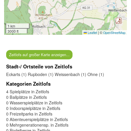
1 km
3000 ft
|
©
Leaflet
OpenStreetMap
Zeitlofs auf großer Karte anzeigen...
Stadt-/ Ortsteile von Zeitlofs
Eckarts (1)
Rupboden (1)
Weissenbach (1)
Ohne (1)
Kategorien Zeitlofs
4 Spielplätze in Zeitlofs
0 Ballplätze in Zeitlofs
0 Wasserspielplätze in Zeitlofs
0 Indoorspielplätze in Zeitlofs
0 Freizeitparks in Zeitlofs
0 Abenteuerspielplätze in Zeitlofs
0 Mehrgenerationensp. in Zeitlofs
0 Rodelberge in Zeitlofs