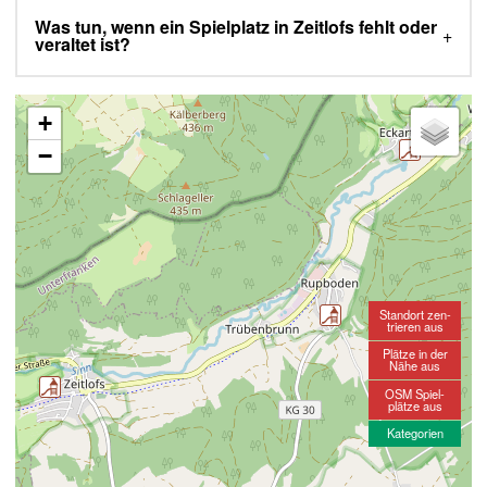
Was tun, wenn ein Spielplatz in Zeitlofs fehlt oder
veraltet ist?
+
−
Standort zen-
trieren aus
Plätze in der
Nähe aus
OSM Spiel-
plätze aus
Kategorien