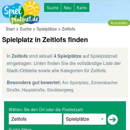
Suche
Neu
Karte
Anmelden
>
>
>
Start
Suche
Spielplätze
Zeitlofs
Spielplatz in Zeitlofs finden
In
Zeitlofs
sind aktuell
4 Spielplätze
auf Spielplatznet
eingetragen. Unten finden Sie die vollständige Liste der
Stadt-/Ortsteile sowie alle Kategorien für Zeitlofs.
Besonders gut bewertet:
,
Am Sportplatz
Züntersbacher
,
,
Straße
Hauptstraße
Stockbergweg
Wählen Sie den Ort oder die Postleitzahl
Suche filtern...