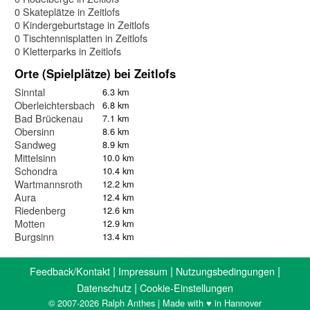
0 Skateplätze in Zeitlofs
0 Kindergeburtstage in Zeitlofs
0 Tischtennisplatten in Zeitlofs
0 Kletterparks in Zeitlofs
Orte (Spielplätze) bei Zeitlofs
Sinntal
6.3 km
Oberleichtersbach
6.8 km
Bad Brückenau
7.1 km
Obersinn
8.6 km
Sandweg
8.9 km
Mittelsinn
10.0 km
Schondra
10.4 km
Wartmannsroth
12.2 km
Aura
12.4 km
Riedenberg
12.6 km
Motten
12.9 km
Burgsinn
13.4 km
|
|
|
Feedback/Kontakt
Impressum
Nutzungsbedingungen
|
Datenschutz
Cookie-Einstellungen
© 2007-2026 Ralph Anthes | Made with ♥ in Hannover