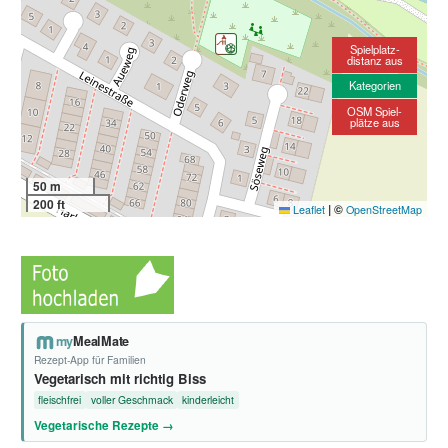
Spielplatz-
distanz aus
Kategorien
OSM Spiel-
plätze aus
50 m
200 ft
|
©
Leaflet
OpenStreetMap
my
MealMate
Rezept-App für Familien
Vegetarisch mit richtig Biss
fleischfrei
voller Geschmack
kinderleicht
Vegetarische Rezepte →