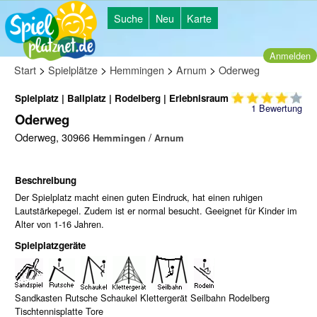
Suche
Neu
Karte
Anmelden
>
>
>
>
Start
Spielplätze
Hemmingen
Arnum
Oderweg
Spielplatz | Ballplatz | Rodelberg | Erlebnisraum
1
Bewertung
Oderweg
Oderweg, 30966
/
Hemmingen
Arnum
Beschreibung
Der Spielplatz macht einen guten Eindruck, hat einen ruhigen
Lautstärkepegel. Zudem ist er normal besucht. Geeignet für Kinder im
Alter von 1-16 Jahren.
Spielplatzgeräte
Sandkasten Rutsche Schaukel Klettergerät Seilbahn Rodelberg
Tischtennisplatte Tore