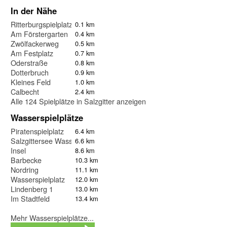
In der Nähe
Ritterburgspielplatz Wasserburg Gebhardshagen
0.1 km
Am Förstergarten
0.4 km
Zwölfackerweg
0.5 km
Am Festplatz
0.7 km
Oderstraße
0.8 km
Dotterbruch
0.9 km
Kleines Feld
1.0 km
Calbecht
2.4 km
Alle 124 Spielplätze in Salzgitter anzeigen
Wasserspielplätze
Piratenspielplatz
6.4 km
Salzgittersee Wasserspielplatz
6.6 km
Insel
8.6 km
Barbecke
10.3 km
Nordring
11.1 km
Wasserspielplatz
12.0 km
Lindenberg 1
13.0 km
Im Stadtfeld
13.4 km
Mehr Wasserspielplätze...