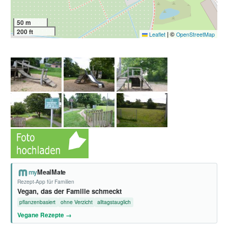
50 m
200 ft
|
©
Leaflet
OpenStreetMap
my
MealMate
Rezept-App für Familien
Vegan, das der Familie schmeckt
pflanzenbasiert
ohne Verzicht
alltagstauglich
Vegane Rezepte →