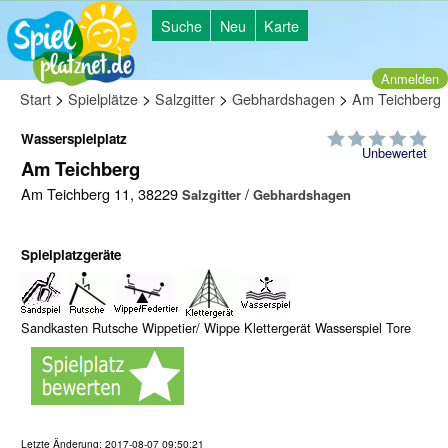
Suche
Neu
Karte
Anmelden
>
>
>
>
Start
Spielplätze
Salzgitter
Gebhardshagen
Am Teichberg
Wasserspielplatz
Unbewertet
Am Teichberg
Am Teichberg 11, 38229
/
Salzgitter
Gebhardshagen
Spielplatzgeräte
Sandkasten Rutsche Wippetier/ Wippe Klettergerät Wasserspiel Tore
Letzte Änderung:
2017-08-07 09:50:21