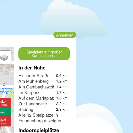
Anmelden
Spielplatz auf großer
Karte zeigen...
In der Nähe
Eichener Straße
0.6 km
Am Mühlenberg
1.2 km
Am Gambachsweiher
1.4 km
Im Kurpark
1.7 km
Auf dem Marktplatz Freudenberg
1.8 km
latz-
Zur Landhecke
2.2 km
z aus
Südring
2.3 km
orien
Alle 42 Spielplätze in
piel-
Freudenberg anzeigen
e aus
Indoorspielplätze