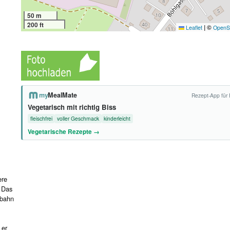
50 m
200 ft
|
©
Leaflet
OpenS
my
MealMate
Rezept-App für 
Vegetarisch mit richtig Biss
fleischfrei
voller Geschmack
kinderleicht
Vegetarische Rezepte →
ere
 Das
rbahn
 er