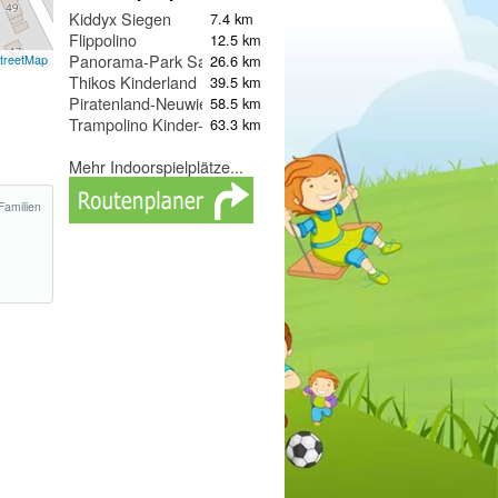
Kiddyx Siegen
7.4 km
Flippolino
12.5 km
Panorama-Park Sauerland
26.6 km
treetMap
Thikos Kinderland
39.5 km
Piratenland-Neuwied
58.5 km
Trampolino Kinder-Spiel-Halle
63.3 km
Mehr Indoorspielplätze...
Familien