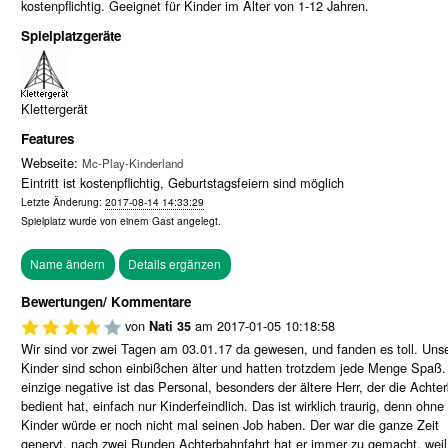
kostenpflichtig. Geeignet für Kinder im Alter von 1-12 Jahren.
Spielplatzgeräte
Klettergerät
Features
Webseite:
Mc-Play-Kinderland
Eintritt ist kostenpflichtig, Geburtstagsfeiern sind möglich
Letzte Änderung:
2017-08-14 14:33:29
Spielplatz wurde von einem
Gast
angelegt.
Bewertungen/ Kommentare
von
am
2017-01-05 10:18:58
Nati 35
Wir sind vor zwei Tagen am 03.01.17 da gewesen, und fanden es toll. Uns
Kinder sind schon einbißchen älter und hatten trotzdem jede Menge Spaß.
einzige negative ist das Personal, besonders der ältere Herr, der die Achte
bedient hat, einfach nur Kinderfeindlich. Das ist wirklich traurig, denn ohne
Kinder würde er noch nicht mal seinen Job haben. Der war die ganze Zeit
genervt, nach zwei Runden Achterbahnfahrt hat er immer zu gemacht, weil