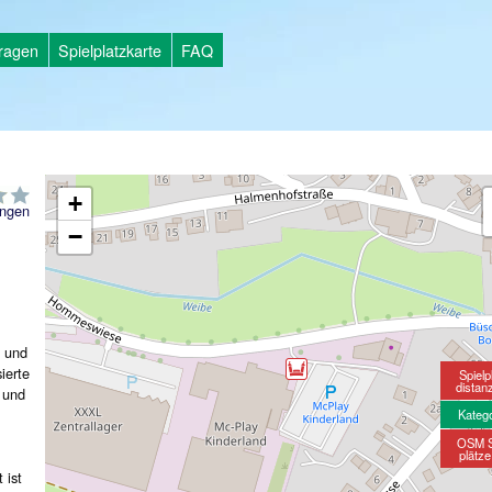
tragen
Spielplatzkarte
FAQ
+
ngen
−
- und
ierte
Spielp
distan
 und
Kateg
OSM S
plätz
 ist