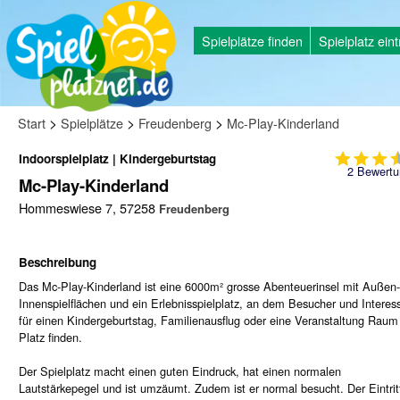
Spielplätze finden
Spielplatz ein
>
>
>
Start
Spielplätze
Freudenberg
Mc-Play-Kinderland
Indoorspielplatz | Kindergeburtstag
2
Bewertu
Mc-Play-Kinderland
Hommeswiese 7, 57258
Freudenberg
Beschreibung
Das Mc-Play-Kinderland ist eine 6000m² grosse Abenteuerinsel mit Außen
Innenspielflächen und ein Erlebnisspielplatz, an dem Besucher und Interess
für einen Kindergeburtstag, Familienausflug oder eine Veranstaltung Raum
Platz finden.
Der Spielplatz macht einen guten Eindruck, hat einen normalen
Lautstärkepegel und ist umzäumt. Zudem ist er normal besucht. Der Eintritt