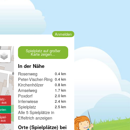
Anmelden
Spielplatz auf großer
Karte zeigen...
In der Nähe
Rosenweg
0.4 km
Peter-Vischer-Ring
0.4 km
Kirchenhölzer
0.8 km
Amselweg
1.7 km
Poxdorf
2.0 km
latz-
Irrlenwiese
2.4 km
z aus
Spielplatz
2.5 km
orien
Alle 5 Spielplätze in
piel-
Effeltrich anzeigen
e aus
Orte (Spielplätze) bei