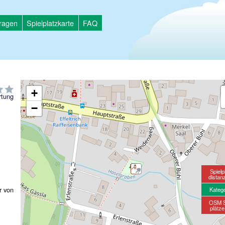
tragen
Spielplatzkarte
FAQ
+
tung
−
Spielp
distan
r von
Kateg
OSM S
plätz