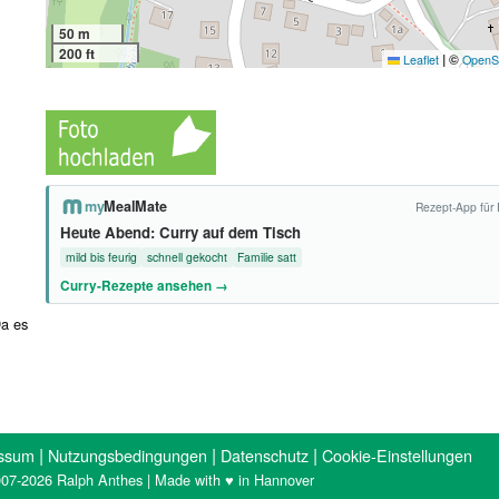
50 m
200 ft
|
©
Leaflet
OpenS
my
MealMate
Rezept-App für 
Heute Abend: Curry auf dem Tisch
mild bis feurig
schnell gekocht
Familie satt
Curry-Rezepte ansehen →
Da es
|
|
|
ssum
Nutzungsbedingungen
Datenschutz
Cookie-Einstellungen
07-2026 Ralph Anthes | Made with ♥ in Hannover