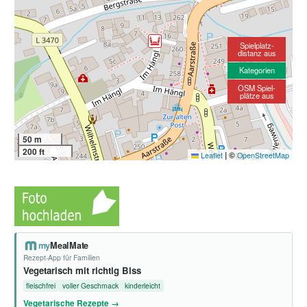
Spielplatz-
distanz aus
Kategorien
OSM Spiel-
plätze aus
50 m
200 ft
|
©
Leaflet
OpenStreetMap
my
MealMate
Rezept-App für Familien
Vegetarisch mit richtig Biss
fleischfrei
voller Geschmack
kinderleicht
Vegetarische Rezepte →