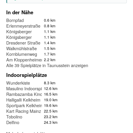
In der Nähe
Bornpfad
0.6 km
Erlenmeyerstraße
0.8 km
Königsberger
1.1 km
Königsberger
1.1 km
Dresdener Straße
1.4 km
Walkmühlstraße
1.5 km
Kornblumenweg
1.7 km
Am Kloppenheimer Rain
2.2 km
Alle 39 Spielplätze in Taunusstein anzeigen
Indoorspielplätze
Wunderkiste
8.3 km
Masulino Indoorspielplatz
12.6 km
Rambazamba Kinderspielparadies
16.5 km
Halligalli Kelkheim
19.0 km
Sportpark Kelkheim
19.6 km
Kart Racing Mainz
22.5 km
Tobolino
23.2 km
Delfino
24.3 km