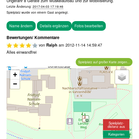
Ungefähr 8 Geräte zum Muskelaufbau und zur Mobilisierung.
Letzte Änderung:
2017-04-03 17:19:46
Spielplatz wurde von einem
Gast
angelegt.
Fotos bearbeiten
Bewertungen/ Kommentare
von
am
2012-11-14 14:59:47
Ralph
Alles einwandfrei
Spielplatz auf großer Karte zeigen...
+
−
Spielplatz-
distanz aus
Kategorien