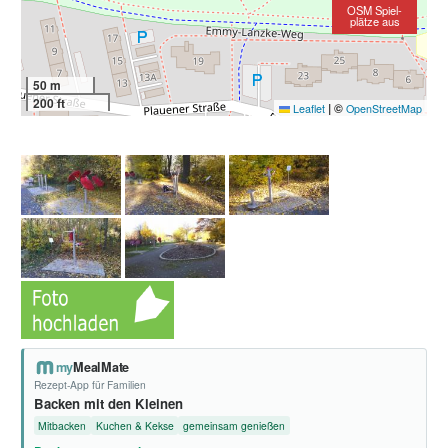
OSM Spiel-
plätze aus
50 m
200 ft
|
©
Leaflet
OpenStreetMap
my
MealMate
Rezept-App für Familien
Backen mit den Kleinen
Mitbacken
Kuchen & Kekse
gemeinsam genießen