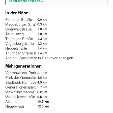
Backrezepte ansehen →
In der Nähe
Plauener Straße
0.0 km
Magdeburger Straße
0.3 km
Odenwaldstraße
1.0 km
Taunusweg
1.0 km
Thüringer Straße
1.3 km
Vogelsbergstraße
1.3 km
Hebbelstraße
1.4 km
Thüringer Straße II
1.4 km
Alle 556 Spielplätze in Hannover anzeigen
Mehrgenerationen
Vahrenwalder Park Fitnessparcour
2.7 km
Park der Generationen
3.8 km
Stadtpark Hannover
4.5 km
Generationenspielplatz
5.7 km
Max-Kuhlemann-Straße
8.2 km
Matthäikirchstraße
9.5 km
Atlashof
10.5 km
Hegerwisch
12.3 km