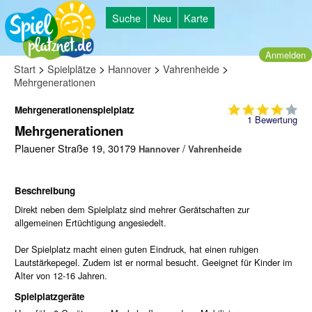
Suche
Neu
Karte
Anmelden
>
>
>
>
Start
Spielplätze
Hannover
Vahrenheide
Mehrgenerationen
Mehrgenerationenspielplatz
1
Bewertung
Mehrgenerationen
Plauener Straße 19, 30179
/
Hannover
Vahrenheide
Beschreibung
Direkt neben dem Spielplatz sind mehrer Gerätschaften zur
allgemeinen Ertüchtigung angesiedelt.
Der Spielplatz macht einen guten Eindruck, hat einen ruhigen
Lautstärkepegel. Zudem ist er normal besucht. Geeignet für Kinder im
Alter von 12-16 Jahren.
Spielplatzgeräte