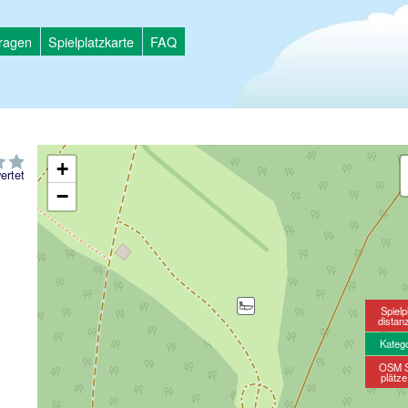
tragen
Spielplatzkarte
FAQ
+
ertet
−
Spielp
distan
Kateg
OSM S
plätz