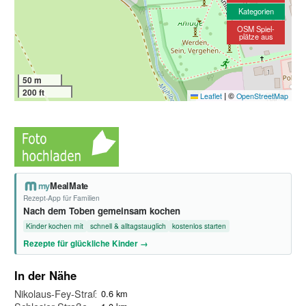
Kategorien
OSM Spiel-
plätze aus
50 m
200 ft
|
©
Leaflet
OpenStreetMap
my
MealMate
Rezept-App für Familien
Nach dem Toben gemeinsam kochen
Kinder kochen mit
schnell & alltagstauglich
kostenlos starten
Rezepte für glückliche Kinder →
In der Nähe
Nikolaus-Fey-Straße
0.6 km