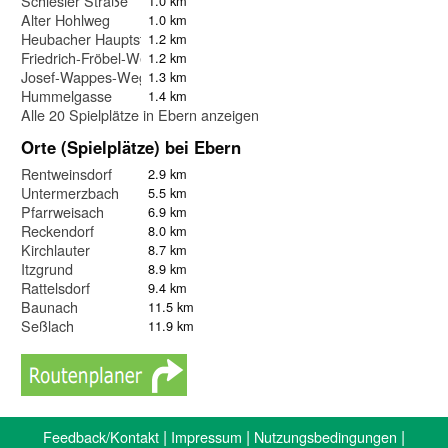
Schlesier Straße
1.0 km
Alter Hohlweg
1.0 km
Heubacher Hauptstraße
1.2 km
Friedrich-Fröbel-Weg
1.2 km
Josef-Wappes-Weg
1.3 km
Hummelgasse
1.4 km
Alle 20 Spielplätze in Ebern anzeigen
Orte (Spielplätze) bei Ebern
Rentweinsdorf
2.9 km
Untermerzbach
5.5 km
Pfarrweisach
6.9 km
Reckendorf
8.0 km
Kirchlauter
8.7 km
Itzgrund
8.9 km
Rattelsdorf
9.4 km
Baunach
11.5 km
Seßlach
11.9 km
|
|
|
Feedback/Kontakt
Impressum
Nutzungsbedingungen