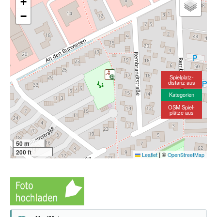
+
−
Spielplatz-
distanz aus
Kategorien
OSM Spiel-
plätze aus
50 m
200 ft
|
©
Leaflet
OpenStreetMap