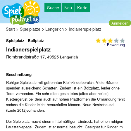
Suche
Neu
Karte
Anmelden
>
>
>
Start
Spielplätze
Lengerich
Indianerspielplatz
Spielplatz | Ballplatz
1
Bewertung
Indianerspielplatz
Rembrandtstraße 17, 49525
Lengerich
Beschreibung
Ruhiger Spielplatz mit getrennten Kleinkinderbereich. Viele Bäume
spenden ausreichend Schatten. Zudem ist ein Bolzplatz, leider ohne
Tore, vorhanden. Ein sehr offen gestaltetes (altes aber heiles)
Klettergerüst bei dem auch auf hohen Plattformen die Umrandung fehlt
sodass die Kinder leicht herausfallen können. Neue Nestschaukel
(Ende 2012)vorhanden.
Der Spielplatz macht einen mittelmäßigen Eindruck, hat einen ruhigen
Lautstärkepegel. Zudem ist er normal besucht. Geeignet für Kinder im