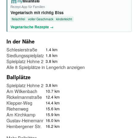
my
MealMate
Rezept-App für Familien
Vegetarisch mit richtig Biss
fleischfrei
voller Geschmack
kinderleicht
Vegetarische Rezepte →
In der Nähe
Schlesierstraße
1.4 km
Siedlungsspielplatz
1.8 km
Spielplatz Hohne 2
3.8 km
Alle 8 Spielplätze in Lengerich anzeigen
Ballplätze
Spielplatz Hohne 2
3.8 km
Am Wilkenbach
10.7 km
Rickelmannstraße
12.4 km
Klepper-Weg
14.4 km
Riehenweg
15.6 km
Am Kirchkamp
15.9 km
Gustav-Heinemann-Platz
16.0 km
Hembergener Str.
16.2 km
Mehr Ballplätze...