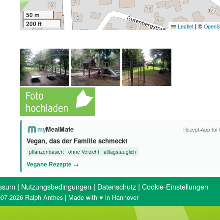
50 m
200 ft
|
©
Leaflet
OpenS
my
MealMate
Rezept-App für 
Vegan, das der Familie schmeckt
pflanzenbasiert
ohne Verzicht
alltagstauglich
Vegane Rezepte →
|
|
|
ssum
Nutzungsbedingungen
Datenschutz
Cookie-Einstellungen
07-2026 Ralph Anthes | Made with ♥ in Hannover