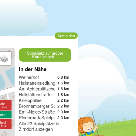
Anmelden
Spielplatz auf großer
Karte zeigen...
In der Nähe
Weiherhof
0.8 km
Heilstättensiedlung
1.6 km
Am Achterplätzchen
1.6 km
Heilstättenstraße
1.8 km
Kneippallee
2.2 km
latz-
Bronnamberger Spielplatz
2.2 km
z aus
Emil-Nolde-Straße
2.3 km
orien
Pinderpark-Spielplatz
2.3 km
piel-
Alle 22 Spielplätze in
e aus
Zirndorf anzeigen