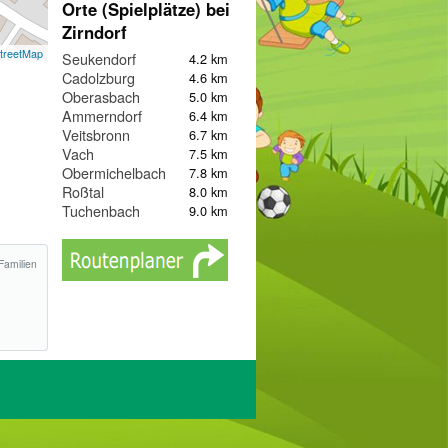
Orte (Spielplätze) bei
Zirndorf
treetMap
Seukendorf
4.2 km
Cadolzburg
4.6 km
Oberasbach
5.0 km
Ammerndorf
6.4 km
Veitsbronn
6.7 km
Vach
7.5 km
Obermichelbach
7.8 km
Roßtal
8.0 km
Tuchenbach
9.0 km
Familien