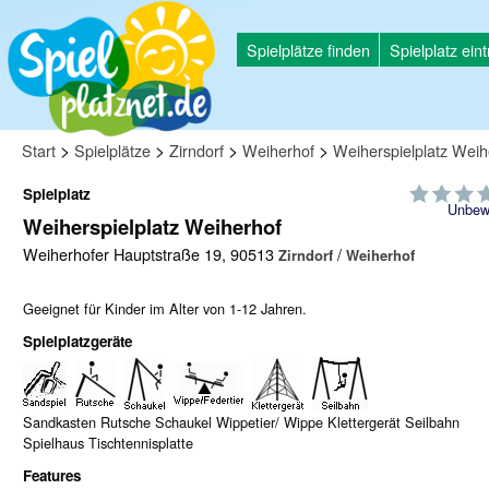
Spielplätze finden
Spielplatz ein
>
>
>
>
Start
Spielplätze
Zirndorf
Weiherhof
Weiherspielplatz Weih
Spielplatz
Unbew
Weiherspielplatz Weiherhof
Weiherhofer Hauptstraße 19, 90513
/
Zirndorf
Weiherhof
Geeignet für Kinder im Alter von 1-12 Jahren.
Spielplatzgeräte
Sandkasten Rutsche Schaukel Wippetier/ Wippe Klettergerät Seilbahn
Spielhaus Tischtennisplatte
Features