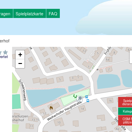
tragen
Spielplatzkarte
FAQ
erhof
+
ertet
−
Spielp
distan
Kateg
OSM S
plätz