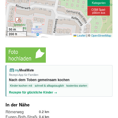
Kategorien
OSM Spiel-
plätze aus
50 m
200 ft
|
©
Leaflet
OpenStreetMap
my
MealMate
Rezept-App für Familien
Nach dem Toben gemeinsam kochen
Kinder kochen mit
schnell & alltagstauglich
kostenlos starten
Rezepte für glückliche Kinder →
In der Nähe
Römerweg
0.2 km
Eugen-Roth-Straße
0.4 km