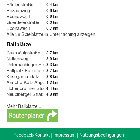
Säulenstraße
0.4 km
Bozaunweg
0.6 km
Eponaweg I
0.6 km
Goerdelerstraße
0.6 km
Eponaweg III
0.7 km
Alle 38 Spielplätze in Unterhaching anzeigen
Ballplätze
Zaunkönigstraße
2.7 km
Nelkenweg
2.9 km
Unterhachinger Straße
3.3 km
Ballplatz Putzbrunner Straße
3.7 km
Kosegartenplatz
3.8 km
Annette-Kolb-Anger
4.3 km
Hohenbrunner Straße
4.4 km
Neubiberger Straße
4.8 km
Mehr Ballplätze...
|
|
|
Feedback/Kontakt
Impressum
Nutzungsbedingungen