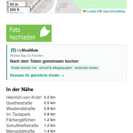
50 m
200 ft
|
©
Leaflet
OpenStreetMap
my
MealMate
Rezept-App für Familien
Nach dem Toben gemeinsam kochen
Kinder kochen mit
schnell & alltagstauglich
kostenlos starten
Rezepte für glückliche Kinder →
In der Nähe
Heinrich-von-Knöringen-Straße
0.2 km
Goethestraße
0.5 km
Westendstraße
0.8 km
Im Taxispark
0.8 km
Färbergäßchen
1.2 km
Schultheißstraße
1.2 km
Mangoldstraße
1.4 km