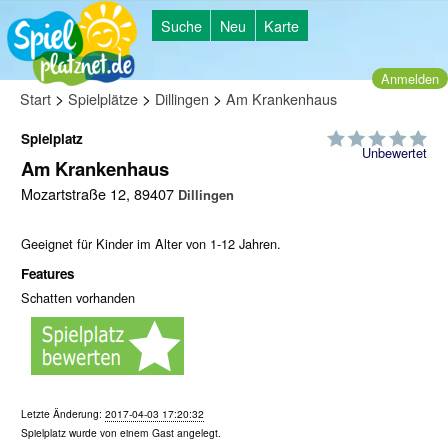
Suche
Neu
Karte
Anmelden
>
>
>
Start
Spielplätze
Dillingen
Am Krankenhaus
Spielplatz
Unbewertet
Am Krankenhaus
Mozartstraße 12, 89407
Dillingen
Geeignet für Kinder im Alter von 1-12 Jahren.
Features
Schatten vorhanden
Letzte Änderung:
2017-04-03 17:20:32
Spielplatz wurde von einem
Gast
angelegt.