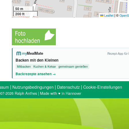
50 m
200 ft
|
©
Leaflet
OpenS
my
MealMate
Rezept-App für 
Backen mit den Kleinen
Mitbacken
Kuchen & Kekse
gemeinsam genießen
Backrezepte ansehen →
|
|
|
ssum
Nutzungsbedingungen
Datenschutz
Cookie-Einstellungen
07-2026 Ralph Anthes | Made with ♥ in Hannover