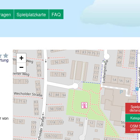
tragen
Spielplatzkarte
FAQ
+
tung
−
Spielp
distan
r von
Kateg
OSM S
plätz