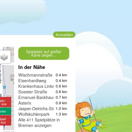
Anmelden
Spielplatz auf großer
Karte zeigen...
In der Nähe
Wischmannstraße
0.4 km
Eisenhardtweg
0.4 km
Krankenhaus Links der Weser
0.6 km
Soester Straße
0.6 km
Emanuel-Backhaus-Straße
0.7 km
latz-
Asterix
0.9 km
z aus
Jasper-Oelrichs-Straße
1.0 km
orien
Wolfskuhlenpark
1.3 km
piel-
Alle 411 Spielplätze in
e aus
Bremen anzeigen