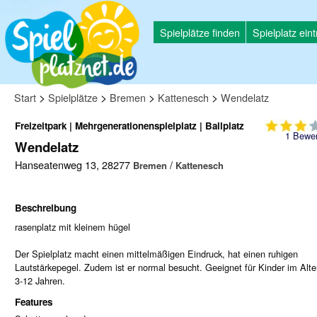
Spielplätze finden
Spielplatz ein
>
>
>
>
Start
Spielplätze
Bremen
Kattenesch
Wendelatz
Freizeitpark | Mehrgenerationenspielplatz | Ballplatz
1
Bewer
Wendelatz
Hanseatenweg 13, 28277
/
Bremen
Kattenesch
Beschreibung
rasenplatz mit kleinem hügel
Der Spielplatz macht einen mittelmäßigen Eindruck, hat einen ruhigen
Lautstärkepegel. Zudem ist er normal besucht. Geeignet für Kinder im Alte
3-12 Jahren.
Features