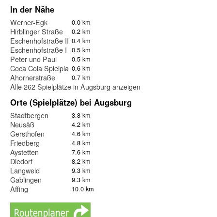
In der Nähe
Werner-Egk
0.0 km
Hirblinger Straße
0.2 km
Eschenhofstraße II
0.4 km
Eschenhofstraße I
0.5 km
Peter und Paul
0.5 km
Coca Cola Spielplatz
0.6 km
Ahornerstraße
0.7 km
Alle 262 Spielplätze in Augsburg anzeigen
Orte (Spielplätze) bei Augsburg
Stadtbergen
3.8 km
Neusäß
4.2 km
Gersthofen
4.6 km
Friedberg
4.8 km
Aystetten
7.6 km
Diedorf
8.2 km
Langweid
9.3 km
Gablingen
9.3 km
Affing
10.0 km