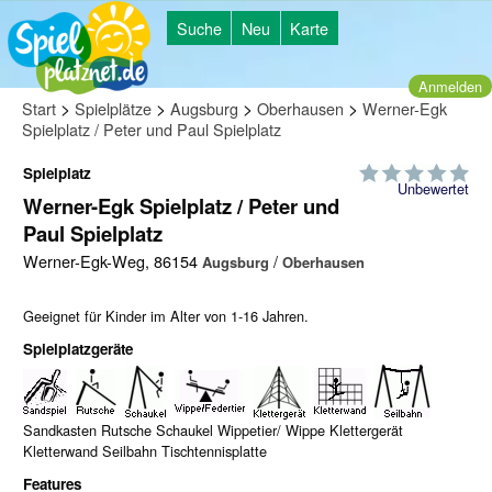
Suche
Neu
Karte
Anmelden
>
>
>
>
Start
Spielplätze
Augsburg
Oberhausen
Werner-Egk
Spielplatz / Peter und Paul Spielplatz
Spielplatz
Unbewertet
Werner-Egk Spielplatz / Peter und
Paul Spielplatz
Werner-Egk-Weg, 86154
/
Augsburg
Oberhausen
Geeignet für Kinder im Alter von 1-16 Jahren.
Spielplatzgeräte
Sandkasten Rutsche Schaukel Wippetier/ Wippe Klettergerät
Kletterwand Seilbahn Tischtennisplatte
Features