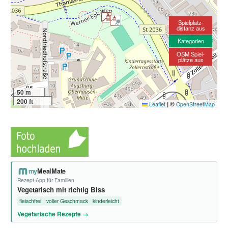
Spielplatz-
distanz aus
Kategorien
OSM Spiel-
plätze aus
50 m
200 ft
|
©
Leaflet
OpenStreetMap
my
MealMate
Rezept-App für Familien
Vegetarisch mit richtig Biss
fleischfrei
voller Geschmack
kinderleicht
Vegetarische Rezepte →