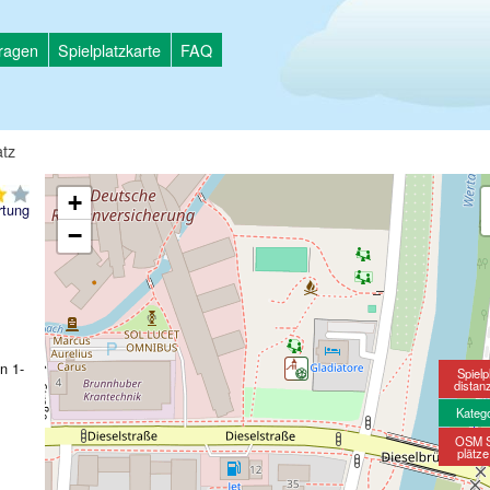
tragen
Spielplatzkarte
FAQ
atz
+
tung
−
n 1-
Spielp
distan
Kateg
OSM S
plätz