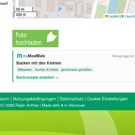
ssell
50 m
200 ft
|
©
Leaflet
OpenS
my
MealMate
Rezept-App für 
Backen mit den Kleinen
Mitbacken
Kuchen & Kekse
gemeinsam genießen
Backrezepte ansehen →
|
|
|
ssum
Nutzungsbedingungen
Datenschutz
Cookie-Einstellungen
07-2026 Ralph Anthes | Made with ♥ in Hannover