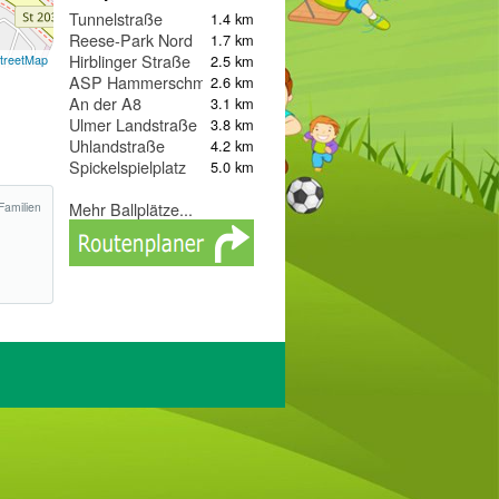
Tunnelstraße
1.4 km
Reese-Park Nord
1.7 km
Hirblinger Straße
2.5 km
treetMap
ASP Hammerschmiede
2.6 km
An der A8
3.1 km
Ulmer Landstraße
3.8 km
Uhlandstraße
4.2 km
Spickelspielplatz
5.0 km
Mehr Ballplätze...
Familien