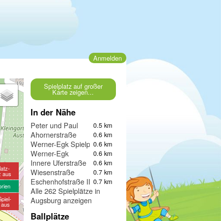
Anmelden
Spielplatz auf großer
Karte zeigen...
In der Nähe
Peter und Paul
0.5 km
Ahornerstraße
0.6 km
Werner-Egk Spielplatz / Peter und Paul Spielplatz
0.6 km
Werner-Egk
0.6 km
Innere Uferstraße
0.6 km
latz-
Wiesenstraße
0.7 km
z aus
Eschenhofstraße II
0.7 km
orien
Alle 262 Spielplätze in
piel-
Augsburg anzeigen
e aus
Ballplätze