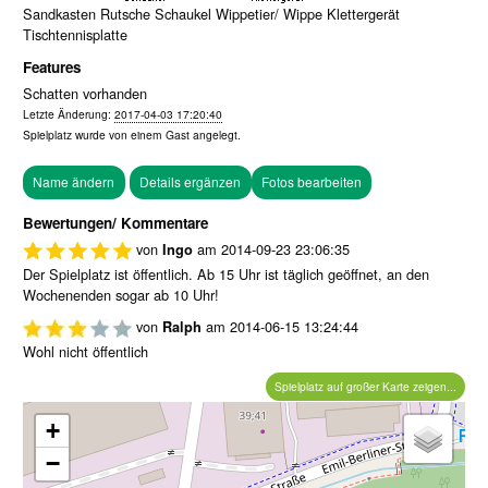
Sandkasten Rutsche Schaukel Wippetier/ Wippe Klettergerät
Tischtennisplatte
Features
Schatten vorhanden
Letzte Änderung:
2017-04-03 17:20:40
Spielplatz wurde von einem
Gast
angelegt.
Fotos bearbeiten
Bewertungen/ Kommentare
von
am
2014-09-23 23:06:35
Ingo
Der Spielplatz ist öffentlich. Ab 15 Uhr ist täglich geöffnet, an den
Wochenenden sogar ab 10 Uhr!
von
am
2014-06-15 13:24:44
Ralph
Wohl nicht öffentlich
Spielplatz auf großer Karte zeigen...
+
−