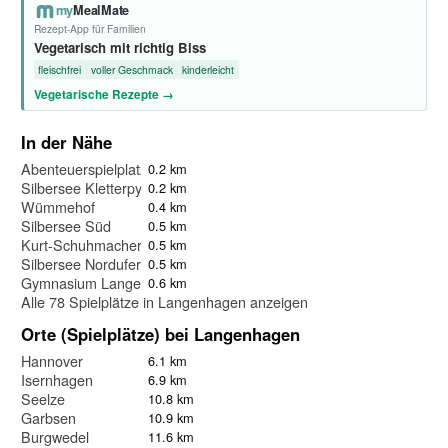
my
MealMate
Rezept-App für Familien
Vegetarisch mit richtig Biss
fleischfrei
voller Geschmack
kinderleicht
Vegetarische Rezepte →
In der Nähe
Abenteuerspielplatz Silbersee
0.2 km
Silbersee Kletterpyramide
0.2 km
Wümmehof
0.4 km
Silbersee Süd
0.5 km
Kurt-Schuhmacher-Allee
0.5 km
Silbersee Nordufer
0.5 km
Gymnasium Langenhagen
0.6 km
Alle 78 Spielplätze in Langenhagen anzeigen
Orte (Spielplätze) bei Langenhagen
Hannover
6.1 km
Isernhagen
6.9 km
Seelze
10.8 km
Garbsen
10.9 km
Burgwedel
11.6 km