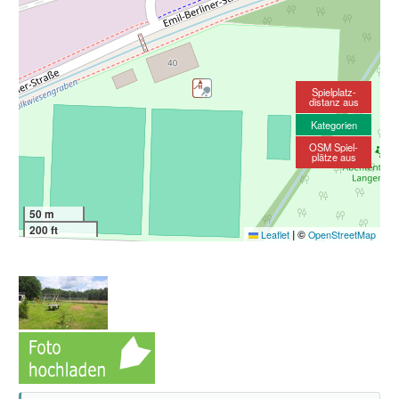
Spielplatz-
distanz aus
Kategorien
OSM Spiel-
plätze aus
50 m
200 ft
|
©
Leaflet
OpenStreetMap