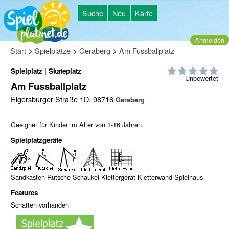
Suche
Neu
Karte
Anmelden
>
>
>
Start
Spielplätze
Geraberg
Am Fussballplatz
Spielplatz | Skateplatz
Unbewertet
Am Fussballplatz
Elgersburger Straße 1D, 98716
Geraberg
Geeignet für Kinder im Alter von 1-16 Jahren.
Spielplatzgeräte
Sandkasten Rutsche Schaukel Klettergerät Kletterwand Spielhaus
Features
Schatten vorhanden