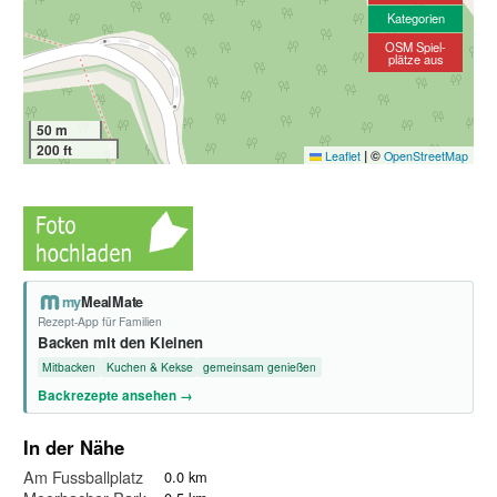
Kategorien
OSM Spiel-
plätze aus
50 m
200 ft
|
©
Leaflet
OpenStreetMap
my
MealMate
Rezept-App für Familien
Backen mit den Kleinen
Mitbacken
Kuchen & Kekse
gemeinsam genießen
Backrezepte ansehen →
In der Nähe
Am Fussballplatz
0.0 km