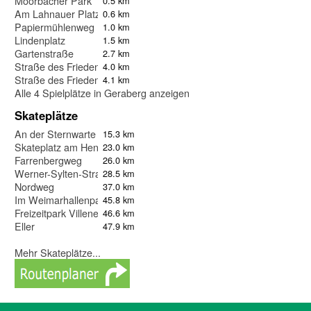
Moorbacher Park
0.5 km
Am Lahnauer Platz
0.6 km
Papiermühlenweg
1.0 km
Lindenplatz
1.5 km
Gartenstraße
2.7 km
Straße des Friedens II
4.0 km
Straße des Friedens I
4.1 km
Alle 4 Spielplätze in Geraberg anzeigen
Skateplätze
An der Sternwarte
15.3 km
Skateplatz am Hennebergstadion
23.0 km
Farrenbergweg
26.0 km
Werner-Sylten-Straße
28.5 km
Nordweg
37.0 km
Im Weimarhallenpark
45.8 km
Freizeitpark Villeneuve sur Lot
46.6 km
Eller
47.9 km
Mehr Skateplätze...