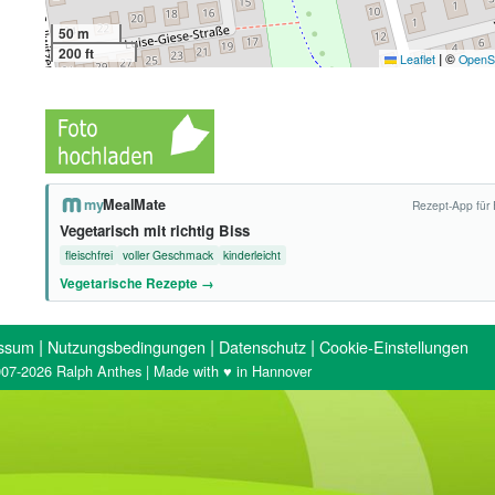
50 m
200 ft
|
©
Leaflet
OpenS
my
MealMate
Rezept-App für 
Vegetarisch mit richtig Biss
fleischfrei
voller Geschmack
kinderleicht
Vegetarische Rezepte →
|
|
|
ssum
Nutzungsbedingungen
Datenschutz
Cookie-Einstellungen
07-2026 Ralph Anthes | Made with ♥ in Hannover