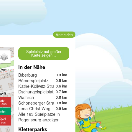
Anmelden
Spielplatz auf großer
Karte zeigen...
In der Nähe
Biberburg
0.3 km
Römerspielplatz
0.5 km
Käthe-Kollwitz-Straße
0.6 km
Dschungelspielplatz
0.7 km
Walfisch
0.8 km
latz-
Schöneberger Straße II
0.8 km
z aus
Lena-Christ-Weg
0.9 km
orien
Alle 163 Spielplätze in
piel-
Regensburg anzeigen
e aus
Kletterparks