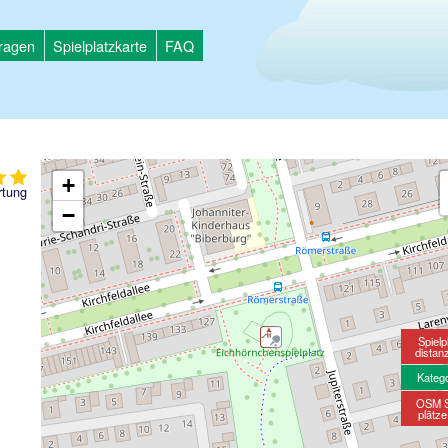
tragen
Spielplatzkarte
FAQ
+
tung
−
Spielp
distan
Kateg
OSM S
plätz