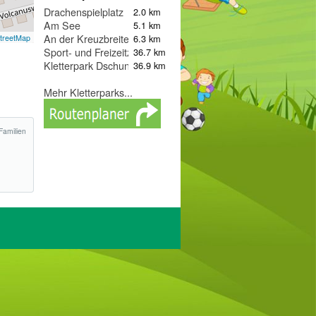
Drachenspielplatz
2.0 km
Am See
5.1 km
An der Kreuzbreite
6.3 km
treetMap
Sport- und Freizeitzentrum AM ESPER
36.7 km
Kletterpark Dschungel-Arena
36.9 km
Mehr Kletterparks...
Familien