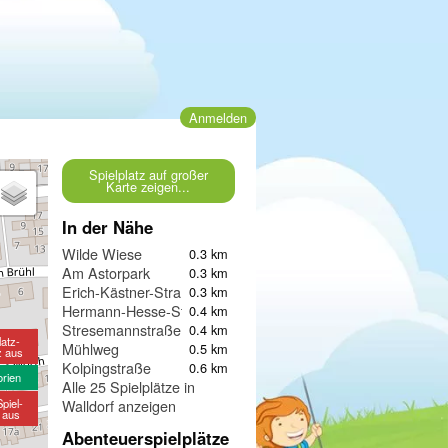
Anmelden
Spielplatz auf großer
Karte zeigen...
In der Nähe
Wilde Wiese
0.3 km
Am Astorpark
0.3 km
Erich-Kästner-Straße
0.3 km
Hermann-Hesse-Straße
0.4 km
Stresemannstraße
0.4 km
latz-
Mühlweg
0.5 km
z aus
Kolpingstraße
0.6 km
orien
Alle 25 Spielplätze in
piel-
Walldorf anzeigen
e aus
Abenteuerspielplätze