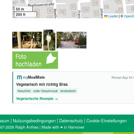
50 m
200 ft
|
©
Leaflet
OpenS
my
MealMate
Rezept-App für 
Vegetarisch mit richtig Biss
fleischfrei
voller Geschmack
kinderleicht
Vegetarische Rezepte →
|
|
|
ssum
Nutzungsbedingungen
Datenschutz
Cookie-Einstellungen
07-2026 Ralph Anthes | Made with ♥ in Hannover