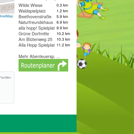
Wilde Wiese
0.3 km
Waldspielplatz
1.2 km
Beethovenstraße
5.9 km
treetMap
Naturfreundehaus Abenteuerspielplatz Spuk im Wald
6.9 km
alla hopp! Spielplatz
9.9 km
Grüne Dorfmitte
10.2 km
Am Blütenweg 25
10.3 km
Alla Hopp Spielplatz
11.2 km
Mehr Abenteuersp. ...
Familien