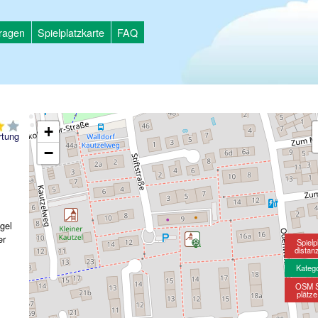
tragen
Spielplatzkarte
FAQ
+
tung
−
gel
er
Spielp
distan
Kateg
OSM S
plätz