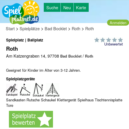
Suche
Neu
Karte
Anmelden
>
>
>
>
Start
Spielplätze
Bad Bocklet
Roth
Roth
Spielplatz | Ballplatz
Unbewertet
Roth
Am Katzengraben 14, 97708
/
Bad Bocklet
Roth
Geeignet für Kinder im Alter von 3-12 Jahren.
Spielplatzgeräte
Sandkasten Rutsche Schaukel Klettergerät Spielhaus Tischtennisplatte
Tore