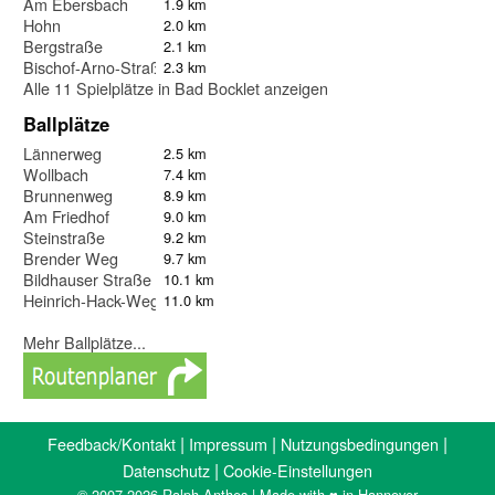
Am Ebersbach
1.9 km
Hohn
2.0 km
Bergstraße
2.1 km
Bischof-Arno-Straße
2.3 km
Alle 11 Spielplätze in Bad Bocklet anzeigen
Ballplätze
Lännerweg
2.5 km
Wollbach
7.4 km
Brunnenweg
8.9 km
Am Friedhof
9.0 km
Steinstraße
9.2 km
Brender Weg
9.7 km
Bildhauser Straße
10.1 km
Heinrich-Hack-Weg
11.0 km
Mehr Ballplätze...
|
|
|
Feedback/Kontakt
Impressum
Nutzungsbedingungen
|
Datenschutz
Cookie-Einstellungen
© 2007-2026 Ralph Anthes | Made with ♥ in Hannover