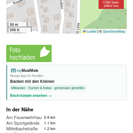
OSM Spiel-
plätze aus
50 m
200 ft
|
©
Leaflet
OpenStreetMap
my
MealMate
Rezept-App für Familien
Backen mit den Kleinen
Mitbacken
Kuchen & Kekse
gemeinsam genießen
Backrezepte ansehen →
In der Nähe
Am Feuerwehrhaus
0.9 km
Am Sportgelände
1.1 km
Mittelbachstraße
1.2 km