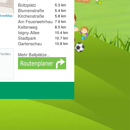
Boltzplatz
5.3 km
Blumenstraße
5.4 km
Kirchenstraße
5.8 km
treetMap
Am Feuerwehrhaus
7.9 km
Keltenweg
8.5 km
Isigny-Allee
10.4 km
Stadtpark
10.7 km
Gartenschau
10.8 km
Mehr Ballplätze...
Familien