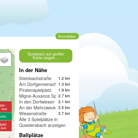
Anmelden
Spielplatz auf großer
Karte zeigen...
In der Nähe
Steinbachstraße
1.2 km
Am Dorfgemeinschaftsplatz
1.3 km
Piratenspielplatz
1.9 km
Migne-Auxance Spielplatz
2.7 km
In den Dorfwiesen
3.1 km
latz-
An der Mehrzweckhalle
3.5 km
z aus
Wiesenstraße
3.7 km
orien
Alle 3 Spielplätze in
piel-
Queidersbach anzeigen
e aus
Ballplätze