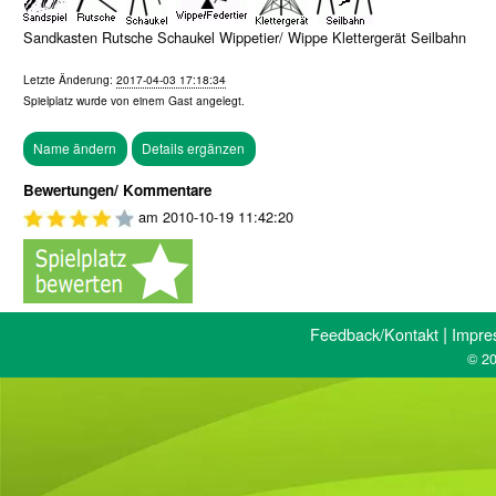
Sandkasten Rutsche Schaukel Wippetier/ Wippe Klettergerät Seilbahn
Letzte Änderung:
2017-04-03 17:18:34
Spielplatz wurde von einem
Gast
angelegt.
Bewertungen/ Kommentare
am
2010-10-19 11:42:20
|
Feedback/Kontakt
Impre
© 20