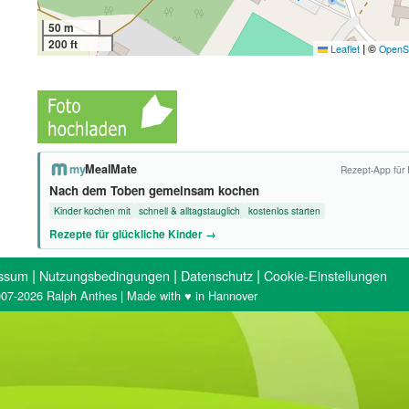
50 m
200 ft
|
©
Leaflet
OpenS
my
MealMate
Rezept-App für 
Nach dem Toben gemeinsam kochen
Kinder kochen mit
schnell & alltagstauglich
kostenlos starten
Rezepte für glückliche Kinder →
|
|
|
ssum
Nutzungsbedingungen
Datenschutz
Cookie-Einstellungen
07-2026 Ralph Anthes | Made with ♥ in Hannover