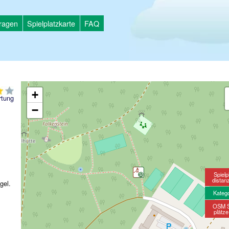
tragen
Spielplatzkarte
FAQ
+
tung
−
Spielp
distan
gel.
Kateg
OSM S
plätz