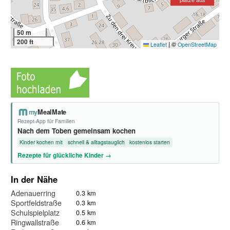
50 m
200 ft
|
©
Leaflet
OpenStreetMap
my
MealMate
Rezept-App für Familien
Nach dem Toben gemeinsam kochen
Kinder kochen mit
schnell & alltagstauglich
kostenlos starten
Rezepte für glückliche Kinder →
In der Nähe
Adenauerring
0.3 km
Sportfeldstraße
0.3 km
Schulspielplatz
0.5 km
Ringwallstraße
0.6 km