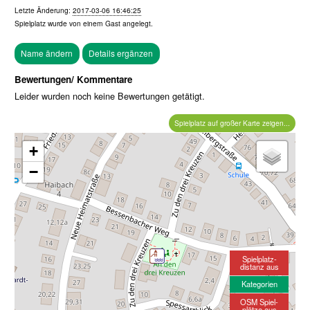
Letzte Änderung:
2017-03-06 16:46:25
Spielplatz wurde von einem
Gast
angelegt.
Bewertungen/ Kommentare
Leider wurden noch keine Bewertungen getätigt.
Spielplatz auf großer Karte zeigen...
+
−
Spielplatz-
distanz aus
Kategorien
OSM Spiel-
plätze aus