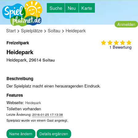
Suche
Neu
Karte
Anmelden
>
>
>
Start
Spielplätze
Soltau
Heidepark
Freizeitpark
1
Bewertung
Heidepark
Heidepark, 29614
Soltau
Beschreibung
Der Spielplatz macht einen herausragenden Eindruck.
Features
Webseite:
Heidepark
Toiletten vorhanden
Letzte Änderung:
2016-01-25 17:13:38
Spielplatz wurde von einem
Gast
angelegt.