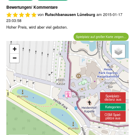
Bewertungen/ Kommentare
von
am
2015-01-17
Rutschbanausen Lüneburg
23:03:58
Hoher Preis, wird aber viel geboten.
Spielplatz auf großer Karte zeigen...
+
−
Spielplatz-
distanz aus
Kategorien
OSM Spiel-
plätze aus