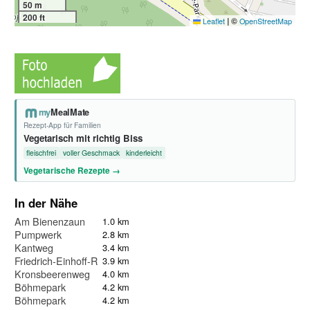
50 m
200 ft
|
©
Leaflet
OpenStreetMap
my
MealMate
Rezept-App für Familien
Vegetarisch mit richtig Biss
fleischfrei
voller Geschmack
kinderleicht
Vegetarische Rezepte →
In der Nähe
Am Bienenzaun
1.0 km
Pumpwerk
2.8 km
Kantweg
3.4 km
Friedrich-Einhoff-Ring
3.9 km
Kronsbeerenweg
4.0 km
Böhmepark
4.2 km
Böhmepark
4.2 km