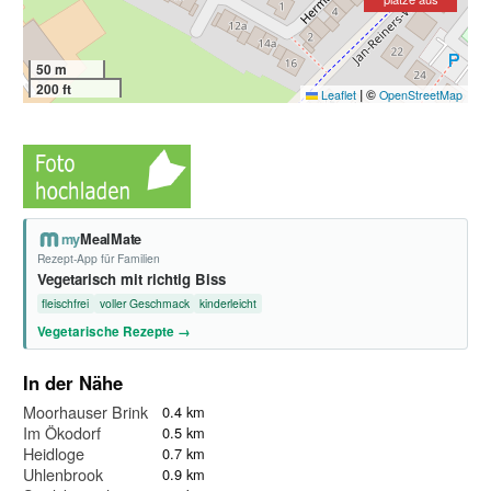
50 m
200 ft
|
©
Leaflet
OpenStreetMap
my
MealMate
Rezept-App für Familien
Vegetarisch mit richtig Biss
fleischfrei
voller Geschmack
kinderleicht
Vegetarische Rezepte →
In der Nähe
Moorhauser Brink
0.4 km
Im Ökodorf
0.5 km
Heidloge
0.7 km
Uhlenbrook
0.9 km